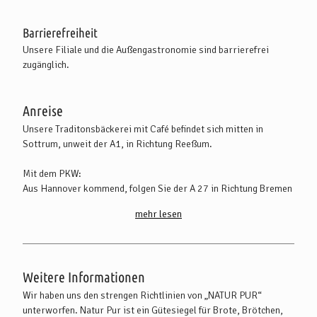
Barrierefreiheit
Unsere Filiale und die Außengastronomie sind barrierefrei
zugänglich.
Anreise
Unsere Traditonsbäckerei mit Café befindet sich mitten in
Sottrum, unweit der A1, in Richtung Reeßum.
Mit dem PKW:
Aus Hannover kommend, folgen Sie der A 27 in Richtung Bremen
und der A 1 in Richtung Hamburg. Sottrum erreichen Sie
mehr lesen
schließlich aus Bremen oder Hamburg kommend über die A 1
(Abfahrt Stuckenborstel) und über die B 75 in Richtung
Rotenburg (Wümme).
Weitere Informationen
Mit öffentlichen Verkehrsmitteln:
Sottrum ist gut per Bahn erreichbar, der Bahnhof (Ort
Wir haben uns den strengen Richtlinien von „NATUR PUR“
Hassendorf) ist ca. 3 km von der Sottrumer Ortsmitte entfernt.
unterworfen. Natur Pur ist ein Gütesiegel für Brote, Brötchen,