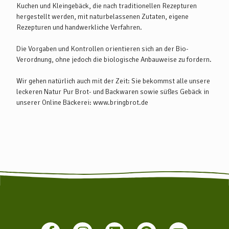
Die Bahngesellschaft "metronom" bietet mit dem "metronom
Kuchen und Kleingebäck, die nach traditionellen Rezepturen
regio" eine direkte Verbindung zwischen Hamburg und Bremen
hergestellt werden, mit naturbelassenen Zutaten, eigene
an, in der auch eine Fahrradmitnahme möglich ist. Vom Bahnhof
Rezepturen und handwerkliche Verfahren.
führen regionale Busse nach Sottrum. Weitere Infos zu den Bahn-
und Busverbindungen finden Sie unter www.bahn.de oder
Die Vorgaben und Kontrollen orientieren sich an der Bio-
www.vbn.de.
Verordnung, ohne jedoch die biologische Anbauweise zu fordern.
Wir gehen natürlich auch mit der Zeit: Sie bekommst alle unsere
leckeren Natur Pur Brot- und Backwaren sowie süßes Gebäck in
unserer Online Bäckerei: www.bringbrot.de