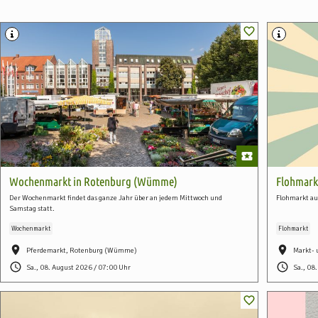
Wochenmarkt in Rotenburg (Wümme)
Flohmark
Der Wochenmarkt findet das ganze Jahr über an jedem Mittwoch und
Flohmarkt au
Samstag statt.
Wochenmarkt
Flohmarkt
Pferdemarkt, Rotenburg (Wümme)
Markt- 
Sa., 08. August 2026 / 07:00 Uhr
Sa., 08