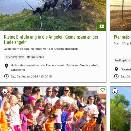
Kleine Einführung in die Angelei - Gemeinsam an der
Planmäßi
Hude angeln
Planmäßige M
Gemeinsam die faszinierende Welt des Angelns entdecken!
Ferienprogramm
Naturerlebnis
Ausflugsfahr
Hude - Vereinsgewässer des Fischereiverein Selsingen-Sandbostel e.V.,
Moorbah
Sandbostel
Sa., 08. August 2026 / 13:00 Uhr
Sa., 08