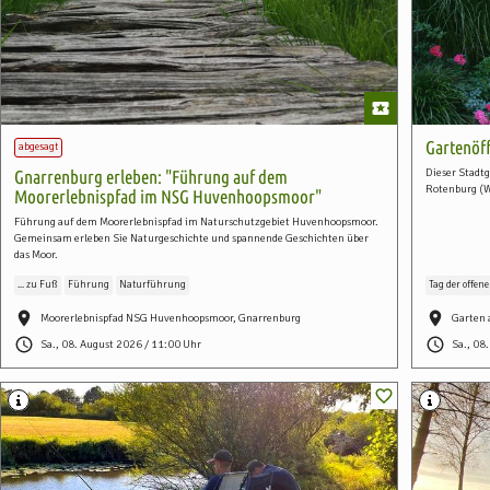
Gartenöf
abgesagt
Dieser Stadtg
Gnarrenburg erleben: "Führung auf dem
Rotenburg 
Moorerlebnispfad im NSG Huvenhoopsmoor"
Führung auf dem Moorerlebnispfad im Naturschutzgebiet Huvenhoopsmoor.
Gemeinsam erleben Sie Naturgeschichte und spannende Geschichten über
das Moor.
... zu Fuß
Führung
Naturführung
Tag der offen
Moorerlebnispfad NSG Huvenhoopsmoor, Gnarrenburg
Garten
Sa., 08. August 2026 / 11:00 Uhr
Sa., 08