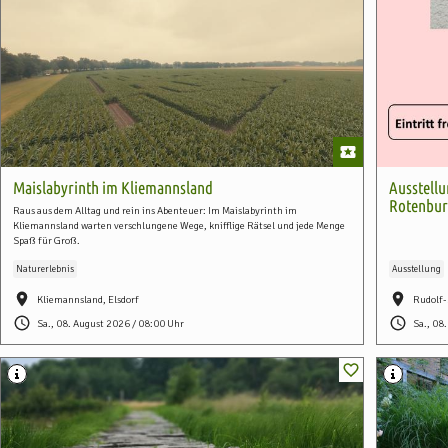
Maislabyrinth im Kliemannsland
Ausstellu
Rotenbur
Raus aus dem Alltag und rein ins Abenteuer: Im Maislabyrinth im
Kliemannsland warten verschlungene Wege, knifflige Rätsel und jede Menge
Spaß für Groß.
Naturerlebnis
Ausstellung
Kliemannsland, Elsdorf
Rudolf
Sa., 08. August 2026 / 08:00 Uhr
Sa., 08