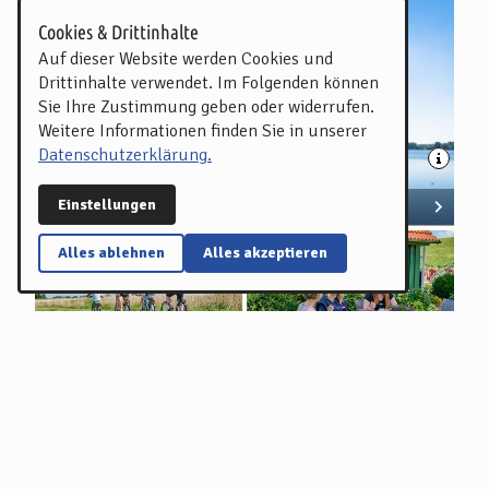
Cookies & Drittinhalte
Auf dieser Website werden Cookies und
Drittinhalte verwendet. Im Folgenden können
Sie Ihre Zustimmung geben oder widerrufen.
Weitere Informationen finden Sie in unserer
Datenschutzerklärung.
Einstellungen
Alternative Bremervörde-Bremerhaven
Alles ablehnen
Alles akzeptieren
Alternative Cuxhaven-
Alternative Nordenham-
Bremerhaven
Lemwerder