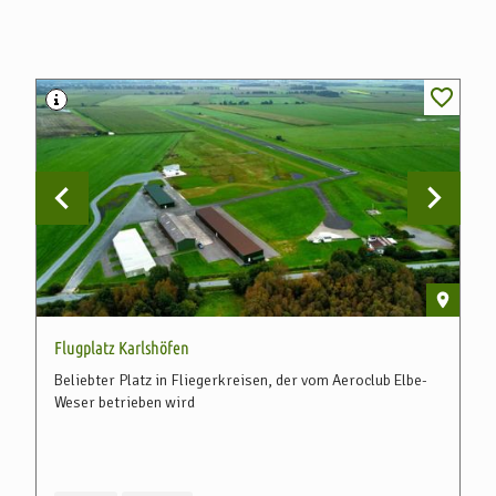
Flugplatz Karlshöfen
Se
Beliebter Platz in Fliegerkreisen, der vom Aeroclub Elbe-
Am
Weser betrieben wird
vo