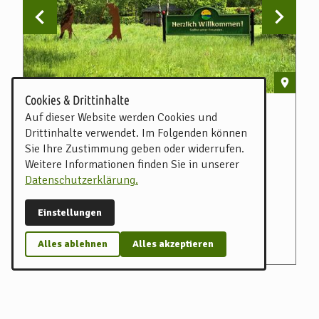
Cookies & Drittinhalte
Golf Club Wümme e.V.
Go
Auf dieser Website werden Cookies und
Drittinhalte verwendet. Im Folgenden können
Golfen unter Freunden!
60
Sie Ihre Zustimmung geben oder widerrufen.
bi
Weitere Informationen finden Sie in unserer
Datenschutzerklärung.
Einstellungen
Golf
Golfplatz
f
Alles ablehnen
Alles akzeptieren
Hof Emmen, Scheeßel