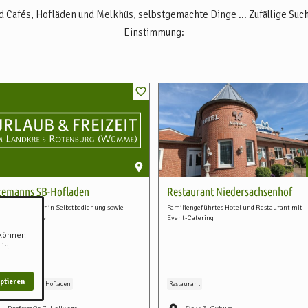
d Cafés, Hofläden und Melkhüs, selbstgemachte Dinge ... Zufällige Suc
Einstimmung:
temanns SB-Hofladen
Restaurant Niedersachsenhof
toffeln und Eier in Selbstbedienung sowie
Familiengeführtes Hotel und Restaurant mit
sonale Produkte
Event-Catering
 können
 in
ptieren
rektvermarkter
Hofladen
Restaurant