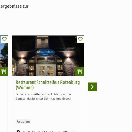
hergebnisse zur
Restaurant Schnitzelhus Rotenburg
Dein ONASSIS
(Wümme)
Echt griechisch ganz ohne Klisc
einem modernen Ambiente
Echte Lebensmittel, echtes Erlebnis, echter
Genuss - das ist unser Schnitzelhus-Gebot!
Restaurant
Biergarten
Restaurant