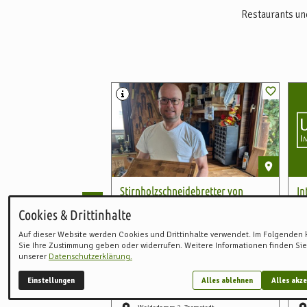
Restaurants un
Stirnholzschneidebretter von
In
Henrik Schnackenberg
Kar
Cookies & Drittinhalte
sai
Handwerk aus Leidenschaft –
Stirnholzschneidebretter aus Tarmstedt
Auf dieser Website werden Cookies und Drittinhalte verwendet. Im Folgenden
Sie Ihre Zustimmung geben oder widerrufen. Weitere Informationen finden Sie
unserer
Datenschutzerklärung.
Dienstleistung
Direktvermarkter
Einstellungen
Alles ablehnen
Alles akze
Handwerk sonstige
Di