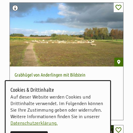
Grabhügel von Anderlingen mit Bildstein
Eines der bedeutendsten archäologischen Funde
Cookies & Drittinhalte
Norddeutschlands
Auf dieser Website werden Cookies und
Archäologische Stätte
Rastplatz
Drittinhalte verwendet. Im Folgenden können
Sie Ihre Zustimmung geben oder widerrufen.
Wiesenweg 8, Anderlingen
Weitere Informationen finden Sie in unserer
Datenschutzerklärung.