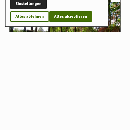
Einstellungen
Alles ablehnen
Alles akzeptieren
Grabhügel Tempelberg
Ein Grabhügel in besonders schöner Lage
Archäologische Stätte
Besondere Aussicht
Auestraße, Bremervörde