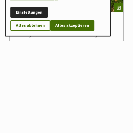
Einstellungen
App für unterwegs
Alles ablehnen
Alles akzeptieren
Unsere schlanke progressive Web App ist der perfekte
Reisebegleiter für die Urlaubs- und Freizeitregion
Rotenburg (Wümme).