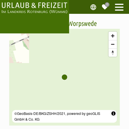
Fahrradladen Worpswede