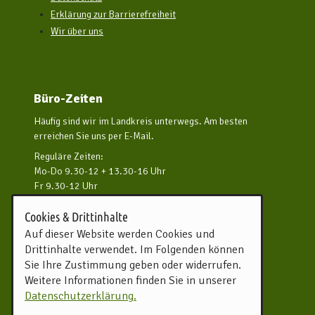
Erklärung zur Barrierefreiheit
Wir über uns
Büro-Zeiten
Häufig sind wir im Landkreis unterwegs. Am besten
erreichen Sie uns per E-Mail.
Reguläre Zeiten:
Mo-Do 9.30-12 + 13.30-16 Uhr
Fr 9.30-12 Uhr
und nach Vereinbarung
Cookies & Drittinhalte
Kontakt aufnehmen
Auf dieser Website werden Cookies und
Drittinhalte verwendet. Im Folgenden können
Touristikverband Landkreis
Sie Ihre Zustimmung geben oder widerrufen.
Rotenburg (Wümme) e.V.
Weitere Informationen finden Sie in unserer
Harburger Straße 59
Datenschutzerklärung.
27356 Rotenburg (Wümme)