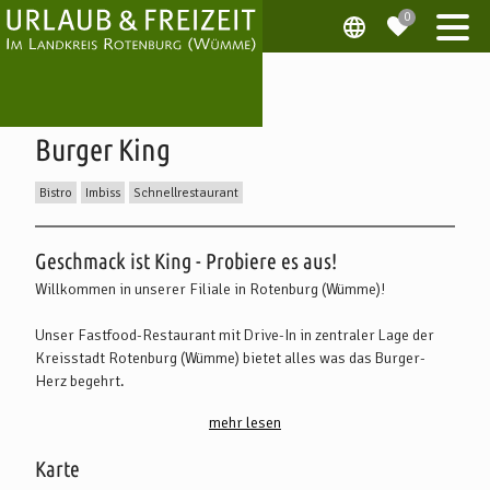
Burger King
Bistro
Imbiss
Schnellrestaurant
Beschreibung
Geschmack ist King - Probiere es aus!
Willkommen in unserer Filiale in Rotenburg (Wümme)!
Unser Fastfood-Restaurant mit Drive-In in zentraler Lage der
Kreisstadt Rotenburg (Wümme) bietet alles was das Burger-
Herz begehrt.
mehr lesen
Hol Dir die Burger King APP für Infos, Aktionen und Gutscheine
etc. unter
www.burgerking.de/app
Karte