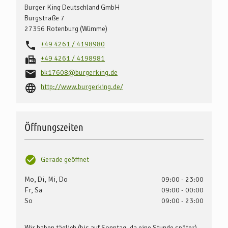
Burger King Deutschland GmbH
Burgstraße 7
27356
Rotenburg (Wümme)
+49 4261 / 4198980
+49 4261 / 4198981
bk17608@burgerking.de
http://www.burgerking.de/
Öffnungszeiten
Gerade geöffnet
Mo, Di, Mi, Do
09:00 - 23:00
Fr, Sa
09:00 - 00:00
So
09:00 - 23:00
Wir haben täglich (bis auf Sonntag, da eine Stunde später)