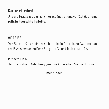
Barrierefreiheit
Unsere Filiale ist barrierefrei zugänglich und verfügt über eine
rollstuhlgerechte Toilette.
Anreise
Der Burger King befindet sich direkt in Rotenburg (Wümme) an
der B 215 zwischen Ecke Burgstraße und Mühlenstraße.
Mit dem PKW:
Die Kreisstadt Rotenburg (Wümme) erreichen Sie aus Bremen
oder Hamburg kommend über die A 1 (Abfahrt Stuckenborstel)
mehr lesen
sowie B 75 (Ausfahrt Rotenburg Mitte). Wenn Sie aus Hannover
anreisen, folgen Sie der A 27 (Abfahrt Verden Nord) und nehmen
Sie die B 215 in Richtung Rotenburg (Wümme).
Mit Öffentlichen Verkehrsmitteln:
Die Kreisstadt Rotenburg (Wümme) ist sehr gut per Bahn
erreichbar. Die Bahngesellschaft "metronom" bietet eine direkte