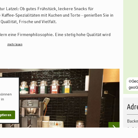
r Latzel: Ob gutes Frühstück, leckere Snacks für
 Kaffee-Spezialitäten mit Kuchen und Torte - genießen Sie in
allität, Frische und Vielfalt.
ndern eine Firmenphilosophie. Eine stetig hohe Qualität wird
et. Bestes Fachwissen wird mit traditioneller Backkunst
mehr lesen
 u. Plunderteilchen, Frühstücksgebäcke werden wie zu Oma's
Kaffee-Klatsch" mit Ihren Lieben wird so zu einem Genuss-
 können
 in
Adre
ptieren
Backm
Auf d
2740