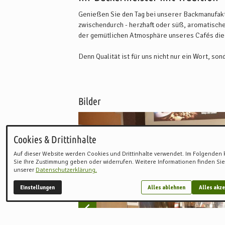
Genießen Sie den Tag bei unserer Backmanufaktu
zwischendurch - herzhaft oder süß, aromatische
der gemütlichen Atmosphäre unseres Cafés die Qu
Denn Qualität ist für uns nicht nur ein Wort, so
durch den Einkauf bester Rohstoffe gewährleist
gekoppelt. Unsere Brot, Körnerbrötchen, Hefe-
Zeiten noch per Hand aufgearbeitet.
Bilder
Die entspannte Pause zwischendurch oder der "
Erlebnis!
Cookies & Drittinhalte
Auf dieser Website werden Cookies und Drittinhalte verwendet. Im Folgenden
Sie Ihre Zustimmung geben oder widerrufen. Weitere Informationen finden Sie
unserer
Datenschutzerklärung.
Einstellungen
Alles ablehnen
Alles akze