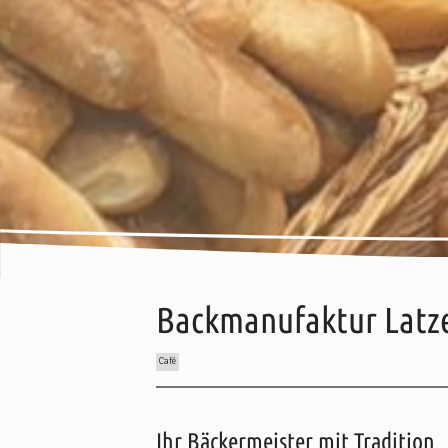
Backmanufaktur Latze
Café
Inhalt:
Beschreibung
Küchen
Wissenswertes
An
Ihr Bäckermeister mit Tradition