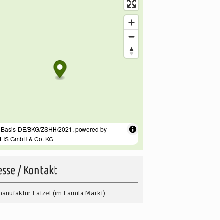
sse / Kontakt
anufaktur Latzel (im Famila Markt)
er Worth 11
4
Zeven