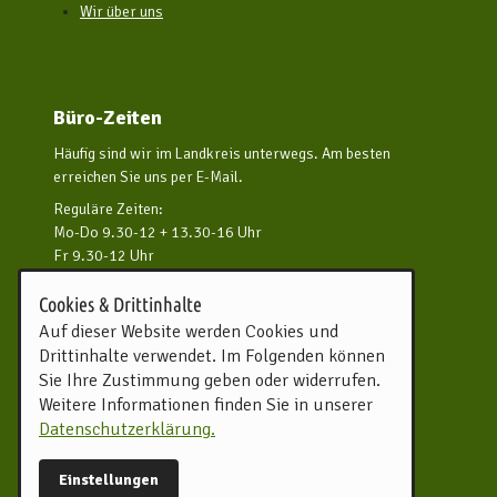
Wir über uns
Büro-Zeiten
Häufig sind wir im Landkreis unterwegs. Am besten
erreichen Sie uns per E-Mail.
Reguläre Zeiten:
Mo-Do 9.30-12 + 13.30-16 Uhr
Fr 9.30-12 Uhr
und nach Vereinbarung
Cookies & Drittinhalte
Kontakt aufnehmen
Auf dieser Website werden Cookies und
Drittinhalte verwendet. Im Folgenden können
Touristikverband Landkreis
Sie Ihre Zustimmung geben oder widerrufen.
Rotenburg (Wümme) e.V.
Weitere Informationen finden Sie in unserer
Harburger Straße 59
Datenschutzerklärung.
27356 Rotenburg (Wümme)
Tel.
04261 81960
Einstellungen
info@tourow.de