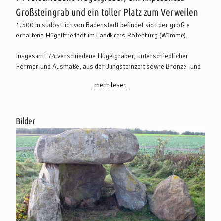
Großsteingrab und ein toller Platz zum Verweilen
1.500 m südöstlich von Badenstedt befindet sich der größte
erhaltene Hügelfriedhof im Landkreis Rotenburg (Wümme).
Insgesamt 74 verschiedene Hügelgräber, unterschiedlicher
Formen und Ausmaße, aus der Jungsteinzeit sowie Bronze- und
Eisenzeit und ein Großsteingrab sind hier platziert. Vermutlich
mehr lesen
haben wir es nur mit dem kleinen Rest einer ehemals vielfach
größeren Anzahl zu tun. Das auffälligste und imposanteste Grab
ist sicherlich das aus mächtigen Findlingen bestehende
Großsteingrab. Übrigens: Der Ursprung des Namens "Alken",
Bilder
bezeichnete wohlmöglich die verstorbenen Ahnen und Seelen der
Toten. Zwei Erklärungstafeln geben dem Besucher nähere
Hinweise.
Der Rastplatz am Großsteingrab eignet sich bestens für eine
kleines Picknick. Im Sommer können Sie die kleine, blühende
Heidefläche genießen. Ein schönes Fotomotiv im
Zusammenspiel mit dem Großsteingrab.