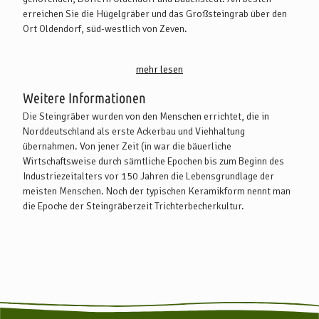
erreichen Sie die Hügelgräber und das Großsteingrab über den
Ort Oldendorf, süd-westlich von Zeven.
Mit dem PKW:
mehr lesen
Aus Bremen und Hamburg kommend, erreichen Sie das
Grabhügelfeld über die A 1 und der B 71, die nach Zeven führt. In
Weitere Informationen
Brüttendorf biegen Sie links ab nach Zeven-Brümmerhof. Dort
Die Steingräber wurden von den Menschen errichtet, die in
biegen Sie wiederum rechts ab in Richtung Oldendorf. In
Norddeutschland als erste Ackerbau und Viehhaltung
Oldendorf biegen Sie nachdem Ortsschild in den Wirtschaftsweg
übernahmen. Von jener Zeit (in war die bäuerliche
"Im Dorffeld" links ab und folgen den Weg, an der Sandkuhle
Wirtschaftsweise durch sämtliche Epochen bis zum Beginn des
vorbei. An der nächsten Kreuzung geht es geradeaus in einen
Industriezeitalters vor 150 Jahren die Lebensgrundlage der
Wirtschaftsweg, den Sie soweit folgen, bis Sie das
meisten Menschen. Noch der typischen Keramikform nennt man
Großsteingrab Steinalkenheide erreichen.
die Epoche der Steingräberzeit Trichterbecherkultur.