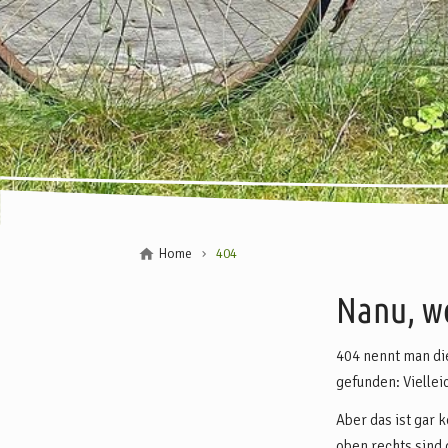
Home
404
Nanu, wo
404 nennt man di
gefunden: Viellei
Aber das ist gar 
oben rechts sind 