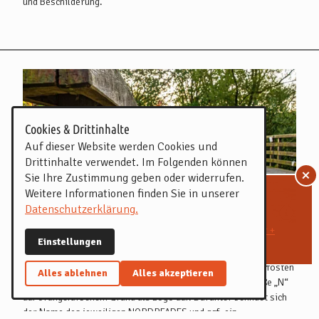
und Beschilderung.
Markierung
Cookies & Drittinhalte
Auf dieser Website werden Cookies und
Drittinhalte verwendet. Im Folgenden können
+
Sie Ihre Zustimmung geben oder widerrufen.
Weitere Informationen finden Sie in unserer
Wegstörungen
Datenschutzerklärung.
auf den NORDPFADEN:
Kirchsteg-Moore-Bäche + Tarmstedter Moor +
Einstellungen
Markierung
Rotenburger Wasserreich +
Die Markierungszeichen sind unter anderem an Bäumen, Pfosten
Alles ablehnen
Alles akzeptieren
und Zäunen angebracht. Diese weisen einheitlich das weiße „N“
auf orangefarbenem Grund als Logo auf. Darunter befindet sich
der Name des jeweiligen NORDPFADES und ggf. ein