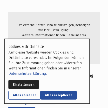
Um externe Karten-Inhalte anzuzeigen, benötigen
wir Ihre Einwilligung.
Weitere Informationen finden Sie in unserer
Datenschutzerklärung.
Cookies & Drittinhalte
Einmal erlauben
Immer erlauben
Auf dieser Website werden Cookies und
Drittinhalte verwendet. Im Folgenden können
Sie Ihre Zustimmung geben oder widerrufen.
Weitere Informationen finden Sie in unserer
Datenschutzerklärung.
WFB Wirtschaftsförderung Bremen GmbH, Abteilung
Bremen Tourismus
Einstellungen
Böttcherstraße 4
28195 Bremen
Alles ablehnen
Alles akzeptieren
Tel:
0421 3080010
E-Mail:
info@bremen-tourism.de