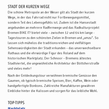
STADT DER KURZEN WEGE
Die schöne Metropole an der Weser gilt als Stadt der kurzen
Wege, in der das Fahrrad nicht nur Fortbewegungsmittel,
sondern Teil des Lebensgefühls ist. Zudem ist die Hansestadt
angebunden an mehrere Radfernwege und das Radkulturprojekt
Bremen BIKE IT! bietet viele – zwischen 12 und 64 km lange -
Tagestouren zu den schönsten Zielen in Bremen und „umzu“. So
lassen sich mühelos die traditionsreichen und vielfältigen
Sehenswürdigkeiten der Stadt erkunden – das unverwechselbare
Rathaus und die ehrwürdige Figur des Roland auf dem
historischen Marktplatz. Der Schnoor – Bremens ältestes
Stadtviertel, die ungewöhnliche Architektur der Böttcherstraße
und vieles mehr!
Nach der Entdeckungstour verwöhnen bremische Genüsse den
Gaumen, ob typisch bremische Speisen, Bier, Kaffee, Wein oder
handgefertigte Bonbons. Zahlreiche Manufakturen gewähren
Einblicke hinter die Kulissen und sorgen für das leibliche Wohl.
TOP-TIPPS
Marktplatz