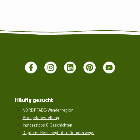
Mit öffentlichen Verkehrsmitteln:
Sottrum ist gut per Bahn erreichbar, der Bahnhof (Ort
Hassendorf) ist ca. 3 km von der Sottrumer Ortsmitte entfernt.
Die Bahngesellschaft "metronom" bietet mit dem "metronom
regio" eine direkte Verbindung zwischen Hamburg und Bremen
an, in der auch eine Fahrradmitnahme möglich ist.
Weitere Infos zu den Bahn- und Busverbindungen finden Sie unter
www.bahn.de oder www.vbn.de
Häufig gesucht
NORDPFADE-Wanderregion
Prospektbestellung
Insidertipps & Geschichten
Digitaler Reisebegleiter für unterwegs