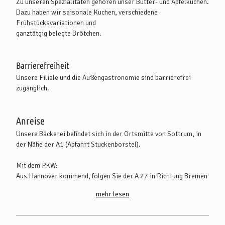
Zu unseren Spezialitäten gehören unser Butter- und Apfelkuchen.
Dazu haben wir saisonale Kuchen, verschiedene
Frühstücksvariationen und
ganztätgig belegte Brötchen.
Barrierefreiheit
Unsere Filiale und die Außengastronomie sind barrierefrei
zugänglich.
Anreise
Unsere Bäckerei befindet sich in der Ortsmitte von Sottrum, in
der Nähe der A1 (Abfahrt Stuckenborstel).
Mit dem PKW:
Aus Hannover kommend, folgen Sie der A 27 in Richtung Bremen
und der A 1 in Richtung Hamburg. Sottrum erreichen Sie
mehr lesen
schließlich aus Bremen oder Hamburg kommend über die A 1
(Abfahrt Stuckenborstel) und über die B 75 in Richtung
Rotenburg (Wümme).