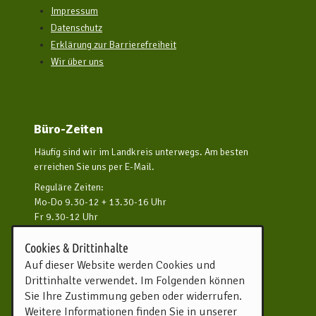
Impressum
Datenschutz
Erklärung zur Barrierefreiheit
Wir über uns
Büro-Zeiten
Häufig sind wir im Landkreis unterwegs. Am besten
erreichen Sie uns per E-Mail.
Reguläre Zeiten:
Mo-Do 9.30-12 + 13.30-16 Uhr
Fr 9.30-12 Uhr
und nach Vereinbarung
Cookies & Drittinhalte
Kontakt aufnehmen
Auf dieser Website werden Cookies und
Drittinhalte verwendet. Im Folgenden können
Touristikverband Landkreis
Sie Ihre Zustimmung geben oder widerrufen.
Rotenburg (Wümme) e.V.
Weitere Informationen finden Sie in unserer