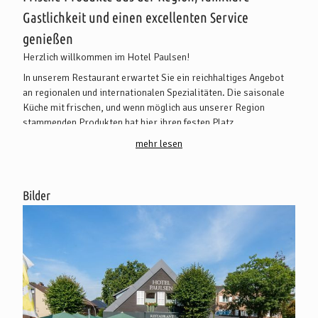
Gastlichkeit und einen excellenten Service
genießen
Herzlich willkommen im Hotel Paulsen!
In unserem Restaurant erwartet Sie ein reichhaltiges Angebot
an regionalen und internationalen Spezialitäten. Die saisonale
Küche mit frischen, und wenn möglich aus unserer Region
stammenden Produkten hat hier ihren festen Platz.
mehr lesen
Bei unseren Zutaten achten wir stets auf eine gleichbleibend
hohe Qualität. So pflegen wir einen engen Kontakt zu unseren
Lieferanten. Und ist es sehr wichtig zu wissen, was hinter den
Bilder
Produkten steckt. Wer sie gefangen, gesät, geerntet hat.
Sie planen ein Seminar, ein Vereinstreffen, eine Betriebs- oder
Firmenfeier?
Ganz egal ob Sie einen oder mehrere Tische reservieren
möchten, einen Teil unserer Räumlichkeiten oder gleich unser
gesamtes Restaurant.
Wir arbeiten mit viel Herz und Liebe, damit Sie sich wohlfühlen.