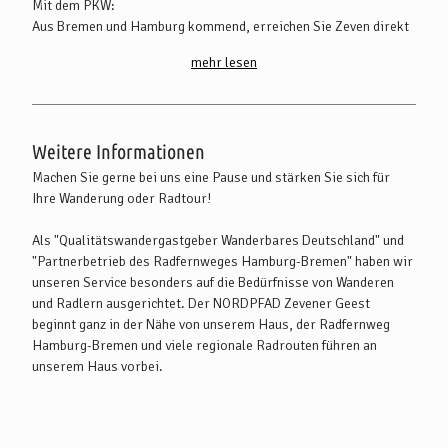
Mit dem PKW:
Aus Bremen und Hamburg kommend, erreichen Sie Zeven direkt
über die A 1 (Abfahrt Brockel) und die B 71. Die B 71 verbindet
mehr lesen
auch die Stadt Bremervörde und die Kreisstadt Rotenburg
(Wümme) mit Zeven.
Mit öffentlichen Verkehrsmitteln:
Weitere Informationen
Es gibt zahlreich Busverbindungen aus Bremen, Tostedt,
Bremervörde und Rotenburg (Wümme), die nach Zeven führen.
Machen Sie gerne bei uns eine Pause und stärken Sie sich für
Weitere Infos finden Sie unter www.vbn.de.
Ihre Wanderung oder Radtour!
Es werden kostenfreie Parkmöglichkeiten angeboten. Außerdem
Als "Qualitätswandergastgeber Wanderbares Deutschland" und
befinden sich direkt am Haus 2 öffentliche Schnellladesäulen
"Partnerbetrieb des Radfernweges Hamburg-Bremen" haben wir
(max. 50kW) für E-Autos. Auch für Ihre Fahrräder ist gesorgt -
unseren Service besonders auf die Bedürfnisse von Wanderen
wir bieten Ihnen eine abschließbare Fahrradgarage mit
und Radlern ausgerichtet. Der NORDPFAD Zevener Geest
Lademöglichkeit für E-Bikes an.
beginnt ganz in der Nähe von unserem Haus, der Radfernweg
Hamburg-Bremen und viele regionale Radrouten führen an
unserem Haus vorbei.