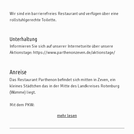
Wir sind ein barrierefreies Restaurant und verfügen über eine
rollstuhlgerechte Toilette.
Unterhaltung
Informieren Sie sich auf unserer Internetseite über unsere
Aktionstage: https://www.parthenonzeven.de/aktionstage/
Anreise
Das Restaurant Parthenon befindet sich mitten in Zeven, ein
kleines Städtchen das in der Mitte des Landkreises Rotenburg
(Wümme) liegt.
Mit dem PKW:
Aus Bremen und Hamburg kommend, erreichen Sie die Stadt
mehr lesen
Zeven direkt über die A 1 (Abfahrt Bockel) und über die B 71. Die
B 71 verbindet auch die Stadt Bremervörde und die Kreisstadt
Rotenburg (Wümme) mit Zeven.