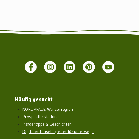
Mit öffentlichen Verkehrsmitteln:
Es gibt zahlreich Busverbindungen aus Bremen, Tostedt,
Bremervörde und Rotenburg (Wümme), die nach Zeven führen.
Weitere Infos finden Sie hier: www.vbn.de
Häufig gesucht
NORDPFADE-Wanderregion
Prospektbestellung
Insidertipps & Geschichten
Digitaler Reisebegleiter für unterwegs