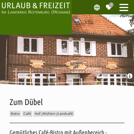
Zum Dübel
Bistro
Café
Hof-/Mühlen-/Landcafé
Beschreibung
Gemütliches Café-Bistro mit Außenbereich -