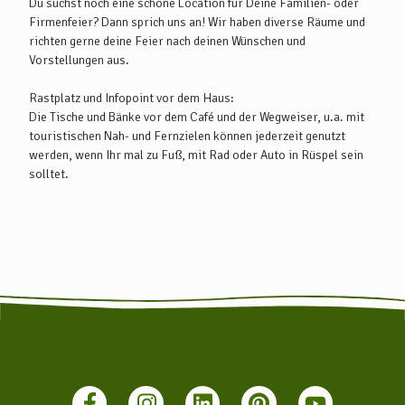
Du suchst noch eine schöne Location für Deine Familien- oder
Elsdorf und biegt hiner Volkensen rechts in Richtung Rüspel ab.
Firmenfeier? Dann sprich uns an! Wir haben diverse Räume und
richten gerne deine Feier nach deinen Wünschen und
Mit öffentlichen Verkersmitteln und Fahrrad:
Vorstellungen aus.
Von Bremen oder Hamburg aus könnt ihr die Bahnlinie
metronom nehmen und in Lauenbrück aussteigen. Mit dem
Rastplatz und Infopoint vor dem Haus:
Fahrrad sind es dann noch 17 km bis Rüspel. Weitere Infos zur
Die Tische und Bänke vor dem Café und der Wegweiser, u.a. mit
Anreise mit öffentlichen Verkehrsmitteln erhaltet Ihr unter
touristischen Nah- und Fernzielen können jederzeit genutzt
www.vnn.de
werden, wenn Ihr mal zu Fuß, mit Rad oder Auto in Rüspel sein
solltet.
Es führt auch eine Buslinie von Bremen zum Zevener Busbahnhof.
Von dort bietet das Anrufsammeltaxi des Landkreises (ASTROW)
mit der Linie 863 eine Möglichkeit von Zeven nach Rüspel zu
gelangen. Die Abfahrt an den jeweiligen Haltestellen erfolgt zu
den im Fahrplan angegebenen Abfahrtszeiten. Fahrten müssen
spätestens eine Stunde vor Fahrbeginn unter Tel. 04261 / 983-
1111 vorab angemeldet werden. Weitere Infos unter: www.lk-
row.de (in der Suche einfach ASTROW eingeben).