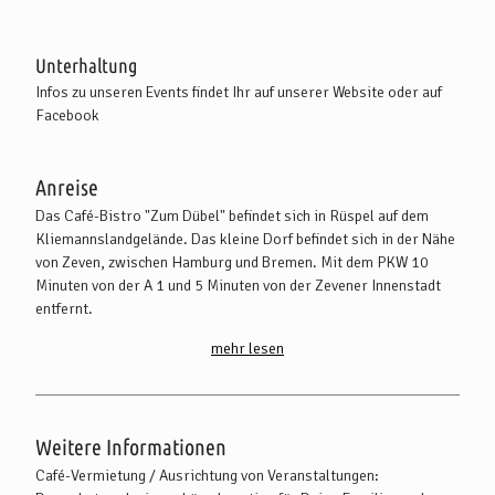
Unterhaltung
Infos zu unseren Events findet Ihr auf unserer Website oder auf
Facebook
Anreise
Das Café-Bistro "Zum Dübel" befindet sich in Rüspel auf dem
Kliemannslandgelände. Das kleine Dorf befindet sich in der Nähe
von Zeven, zwischen Hamburg und Bremen. Mit dem PKW 10
Minuten von der A 1 und 5 Minuten von der Zevener Innenstadt
entfernt.
mehr lesen
Mit dem PKW:
Von Bremen aus nehmt die A1 und die Ausfahrt Elsdorf und fahrt
hier bis zum Kreisel. Fahrt in Richtung Groß Meckelsen bzw.
Sittensen und irgendwann auf der Strecke (vor Volkensen) links
Weitere Informationen
ab in Richtung Rüspel.
Von Hamburg aus könnt Ihr die Ausfahrt Sittensen nehmen, über
Café-Vermietung / Ausrichtung von Veranstaltungen:
Sittensen und Groß Meckelsen fahrt Ihr schließlich in Richtung