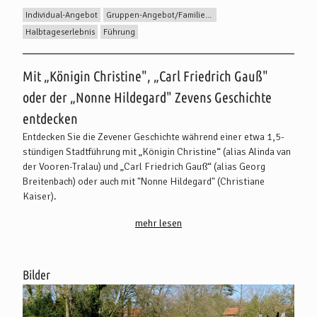
Individual-Angebot
Gruppen-Angebot/Familien-Angebot
Halbtageserlebnis
Führung
Beschreibung
Mit „Königin Christine", „Carl Friedrich Gauß"
oder der „Nonne Hildegard" Zevens Geschichte
entdecken
Entdecken Sie die Zevener Geschichte während einer etwa 1,5-
stündigen Stadtführung mit „Königin Christine“ (alias Alinda van
der Vooren-Tralau) und „Carl Friedrich Gauß“ (alias Georg
Breitenbach) oder auch mit "Nonne Hildegard" (Christiane
Kaiser).
mehr lesen
Im historischen Gewand berichten die Gästeführer/innen aus
vergangenen Zeiten und zeigen Ihnen geschichtsträchtige Orte
Zevens.
Bilder
Haben wir Sie neugierig gemacht?