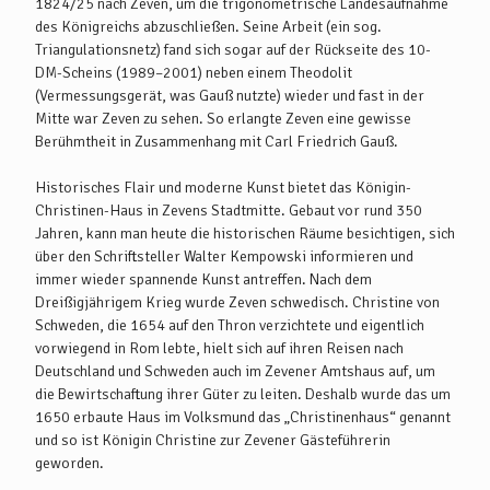
1824/25 nach Zeven, um die trigonometrische Landesaufnahme
des Königreichs abzuschließen. Seine Arbeit (ein sog.
Triangulationsnetz) fand sich sogar auf der Rückseite des 10-
DM-Scheins (1989–2001) neben einem Theodolit
(Vermessungsgerät, was Gauß nutzte) wieder und fast in der
Mitte war Zeven zu sehen. So erlangte Zeven eine gewisse
Berühmtheit in Zusammenhang mit Carl Friedrich Gauß.
Historisches Flair und moderne Kunst bietet das Königin-
Christinen-Haus in Zevens Stadtmitte. Gebaut vor rund 350
Jahren, kann man heute die historischen Räume besichtigen, sich
über den Schriftsteller Walter Kempowski informieren und
immer wieder spannende Kunst antreffen. Nach dem
Dreißigjährigem Krieg wurde Zeven schwedisch. Christine von
Schweden, die 1654 auf den Thron verzichtete und eigentlich
vorwiegend in Rom lebte, hielt sich auf ihren Reisen nach
Deutschland und Schweden auch im Zevener Amtshaus auf, um
die Bewirtschaftung ihrer Güter zu leiten. Deshalb wurde das um
1650 erbaute Haus im Volksmund das „Christinenhaus“ genannt
und so ist Königin Christine zur Zevener Gästeführerin
geworden.