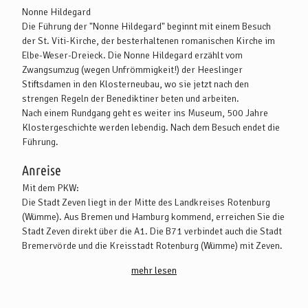
Nonne Hildegard
Die Führung der "Nonne Hildegard" beginnt mit einem Besuch
der St. Viti-Kirche, der besterhaltenen romanischen Kirche im
Elbe-Weser-Dreieck. Die Nonne Hildegard erzählt vom
Zwangsumzug (wegen Unfrömmigkeit!) der Heeslinger
Stiftsdamen in den Klosterneubau, wo sie jetzt nach den
strengen Regeln der Benediktiner beten und arbeiten.
Nach einem Rundgang geht es weiter ins Museum, 500 Jahre
Klostergeschichte werden lebendig. Nach dem Besuch endet die
Führung.
Anreise
Mit dem PKW:
Die Stadt Zeven liegt in der Mitte des Landkreises Rotenburg
(Wümme). Aus Bremen und Hamburg kommend, erreichen Sie die
Stadt Zeven direkt über die A1. Die B71 verbindet auch die Stadt
Bremervörde und die Kreisstadt Rotenburg (Wümme) mit Zeven.
mehr lesen
Mit öffentlichen Verkehrsmitteln:
Es gibt zahlreich Busverbindungen aus Bremen, Tostedt,
Bremervörde und Rotenburg (Wümme), die nach Zeven führen.