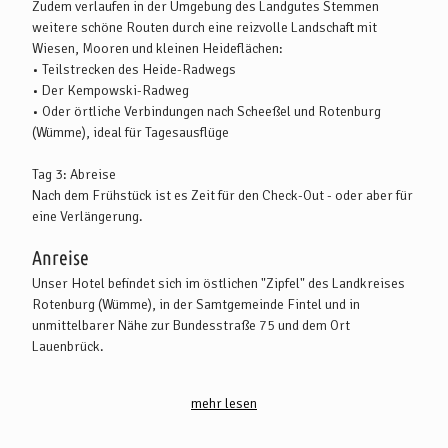
Zudem verlaufen in der Umgebung des Landgutes Stemmen
weitere schöne Routen durch eine reizvolle Landschaft mit
Wiesen, Mooren und kleinen Heideflächen:
• Teilstrecken des Heide-Radwegs
• Der Kempowski-Radweg
• Oder örtliche Verbindungen nach Scheeßel und Rotenburg
(Wümme), ideal für Tagesausflüge
Tag 3: Abreise
Nach dem Frühstück ist es Zeit für den Check-Out - oder aber für
eine Verlängerung.
Anreise
Unser Hotel befindet sich im östlichen "Zipfel" des Landkreises
Rotenburg (Wümme), in der Samtgemeinde Fintel und in
unmittelbarer Nähe zur Bundesstraße 75 und dem Ort
Lauenbrück.
Anreise mit dem PKW:
mehr lesen
Aus Richtung Bremen kommend, nehmen Sie die A 1 (Abfahrt
Stuckenborstel) und die B 75 in Richtung Rotenburg (Wümme)