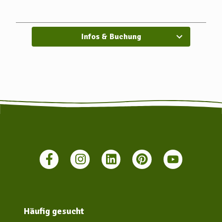
und Scheeßel. Folgen Sie der B 75 und biegen Sie hinter
Lauenbrück links nach Stemmen ein.
Aus Richtung Hamburg kommend, nehmen Sie die A 1 (Abfahrt
Infos & Buchung
Hollenstedt/Tostedt) und folgen der Ausschilderung nach
Tostedt. Von dort folgen Sie der B 75 in Richtung Scheeßel. Kurz
vor Lauenbrück biegen Sie rechts in den Ort Stemmen ein. die
Aus Richtung Hannover kommend, nehmen Sie die A 7 (Abfahrt
Dorfmark), folgen der B 440 Richtung Visselhövede und der B 71
Richtung Neuenkirchen. Von dort geht es weiter in Richtung
Hemslingen und Scheeßel. In Scheeßel folgen Sie der B 75 in
Richtung Tostedt. Hinter Lauenbrück biegen Sie links an in den
Ort Stemmen.
Häufig gesucht