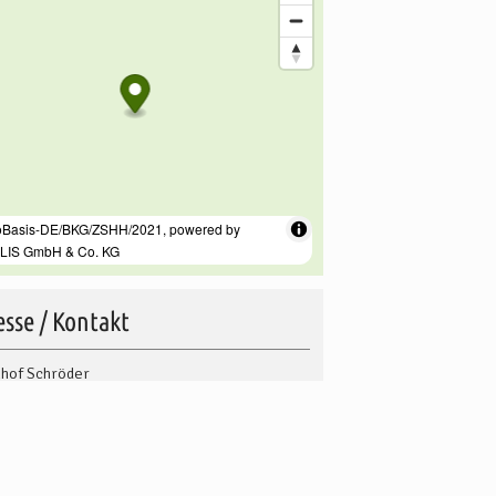
sse / Kontakt
hof Schröder
chaussee 1
6
Rotenburg (Wümme)
49 4261 / 9610626
49 170 / 6992099