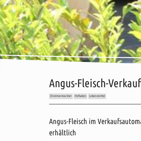
Angus-Fleisch-Verkau
Direktvermarkter
Hofladen
Lebensmittel
Inhalt:
Beschreibung
Wissenswertes
Preise
Anre
Angus-Fleisch im Verkaufsautom
erhältlich