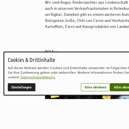
Wir sind Angus-Rinderzüchter aus Leidenschaft 
auch in unserem Verkaufsautomaten in Rotenbur
verfügbar. Daneben gibt es einem weiteren Aut
Bolognese.Soße, Chili con Carne und Hochzeits
Kartoffeln, Eiern und Käseprodukten von Landwi
Woher kommt das Fleisch?
Unser Hof besteht seit dem 18. Jahrhundert. Wu
wir neben einer Pensionspferdehaltung, eine An
Bilder
Heute umfasst die Herde 60 Mutterkühe und zahl
Cookies & Drittinhalte
und der Verarbeitung des Fleisches arbeiten wi
Auf dieser Website werden Cookies und Drittinhalte verwendet. Im Folgenden
Sie Ihre Zustimmung geben oder widerrufen. Weitere Informationen finden Sie
Wie leben unsere Kühe und Rinder auf unse
unserer
Datenschutzerklärung.
Unsere Kühe und Rinder werden überwiegend dra
Gefüttert wird dabei das, was wir selber erzeug
Einstellungen
Alles ablehnen
Alles akze
Die Mutterkühe kommen das Sommerhalbjahr mit
anderen Weiden umgetrieben. Im Winterhalbjahr 
einer Grasfläche direkt am Hof. Die großen Kä
Tretmistställen mit Stroh und werden hier weit