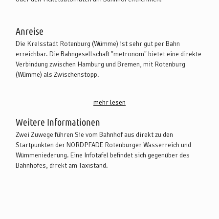
Anreise
Die Kreisstadt Rotenburg (Wümme) ist sehr gut per Bahn
erreichbar. Die Bahngesellschaft "metronom" bietet eine direkte
Verbindung zwischen Hamburg und Bremen, mit Rotenburg
(Wümme) als Zwischenstopp.
Zudem verkehrt die EVB zwischen Verden und Rotenburg
mehr lesen
(Wümme), so dass auch eine unkomplizierte Anreise aus
Hannover oder Minden möglich ist.
Weitere Informationen
Zwei Zuwege führen Sie vom Bahnhof aus direkt zu den
Bei allen diesen Zugverbindungen ist eine Fahrradmitnahme
Startpunkten der NORDPFADE Rotenburger Wasserreich und
möglich. Weitere Infos zu den Bahnverbindungen finden Sie unter.
Wümmeniederung. Eine Infotafel befindet sich gegenüber des
www.bahn.de
Bahnhofes, direkt am Taxistand.
Zudem gibt es zahlreiche Busverbindungen, die nach Rotenburg
(Wümme) führen. Weitere Infos zu den Busverbindungen Sie hier:
www.vbn.de
Sollten Sie mit dem PKW anreisen, stehen am Bahnhof genügend