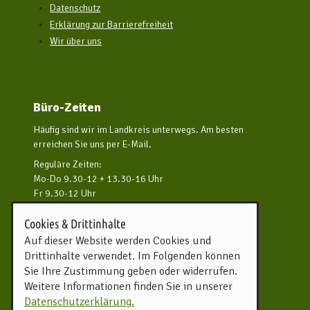
Datenschutz
Erklärung zur Barrierefreiheit
Wir über uns
Büro-Zeiten
Häufig sind wir im Landkreis unterwegs. Am besten
erreichen Sie uns per E-Mail.
Reguläre Zeiten:
Mo-Do 9.30-12 + 13.30-16 Uhr
Fr 9.30-12 Uhr
und nach Vereinbarung
Cookies & Drittinhalte
Kontakt aufnehmen
Auf dieser Website werden Cookies und
Drittinhalte verwendet. Im Folgenden können
Touristikverband Landkreis
Sie Ihre Zustimmung geben oder widerrufen.
Rotenburg (Wümme) e.V.
Weitere Informationen finden Sie in unserer
Harburger Straße 59
Datenschutzerklärung.
27356 Rotenburg (Wümme)