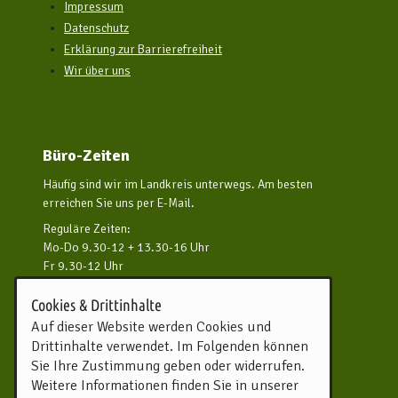
Impressum
Datenschutz
Erklärung zur Barrierefreiheit
Wir über uns
Büro-Zeiten
Häufig sind wir im Landkreis unterwegs. Am besten
erreichen Sie uns per E-Mail.
Reguläre Zeiten:
Mo-Do 9.30-12 + 13.30-16 Uhr
Fr 9.30-12 Uhr
und nach Vereinbarung
Cookies & Drittinhalte
Kontakt aufnehmen
Auf dieser Website werden Cookies und
Drittinhalte verwendet. Im Folgenden können
Touristikverband Landkreis
Sie Ihre Zustimmung geben oder widerrufen.
Rotenburg (Wümme) e.V.
Weitere Informationen finden Sie in unserer
Harburger Straße 59