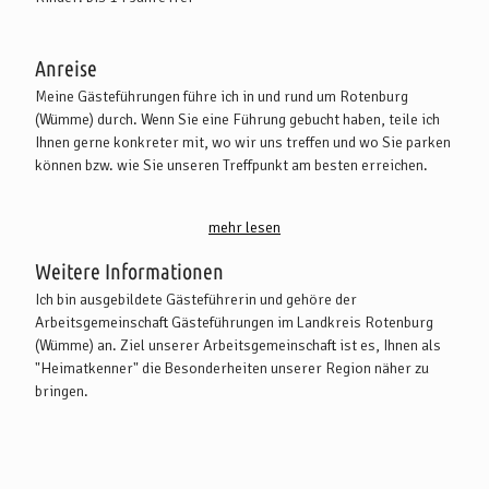
Anreise
Meine Gästeführungen führe ich in und rund um Rotenburg
(Wümme) durch. Wenn Sie eine Führung gebucht haben, teile ich
Ihnen gerne konkreter mit, wo wir uns treffen und wo Sie parken
können bzw. wie Sie unseren Treffpunkt am besten erreichen.
Rotenburg (Wümme) liegt zwischen Bremen und Hamburg und
mehr lesen
südlich der A 1.
Weitere Informationen
Mit dem PKW:
Ich bin ausgebildete Gästeführerin und gehöre der
Die Kreisstadt Rotenburg (Wümme) erreichen Sie aus Bremen
Arbeitsgemeinschaft Gästeführungen im Landkreis Rotenburg
oder Hamburg kommend über die A 1 (Abfahrt Stuckenborstel)
(Wümme) an. Ziel unserer Arbeitsgemeinschaft ist es, Ihnen als
sowie B 75 (Ausfahrt Rotenburg Mitte). Wenn Sie aus Hannover
"Heimatkenner" die Besonderheiten unserer Region näher zu
anreisen, folgen Sie der A 27 (Abfahrt Verden Nord) und nehmen
bringen.
Sie die B 215 in Richtung Rotenburg (Wümme).
Mit Öffentlichen Verkehrsmitteln:
Die Kreisstadt Rotenburg (Wümme) ist sehr gut per Bahn
erreichbar. Die Bahngesellschaft "metronom" bietet eine direkte