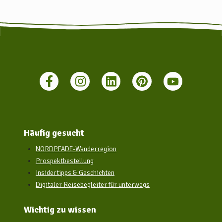
Verbindung zwischen Hamburg und Bremen, mit Rotenburg
(Wümme) als Zwischenstopp. Zudem verkehrt die EVB zwischen
Verden und Rotenburg (Wümme), so dass auch eine
unkomplizierte Anreise aus Hannover oder Minden möglich ist.
Bei allen diesen Zugverbindungen ist eine Fahrradmitnahme
möglich. Weitere Infos zu den Bahnverbindungen finden Sie unter
www.bahn.de.
Zudem gibt es zahlreiche Busverbindungen, die nach Rotenburg
(Wümme) führen. Weitere Infos zu den Busverbindungen finden
Sie unter www.vbn.de.
Häufig gesucht
NORDPFADE-Wanderregion
Prospektbestellung
Insidertipps & Geschichten
Digitaler Reisebegleiter für unterwegs
Wichtig zu wissen