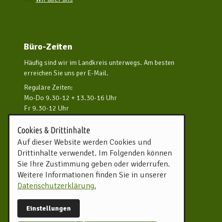
Büro-Zeiten
Häufig sind wir im Landkreis unterwegs. Am besten
erreichen Sie uns per E-Mail.
Reguläre Zeiten:
Mo-Do 9.30-12 + 13.30-16 Uhr
Fr 9.30-12 Uhr
und nach Vereinbarung
Cookies & Drittinhalte
Kontakt aufnehmen
Auf dieser Website werden Cookies und
Drittinhalte verwendet. Im Folgenden können
Touristikverband Landkreis
Sie Ihre Zustimmung geben oder widerrufen.
Rotenburg (Wümme) e.V.
Weitere Informationen finden Sie in unserer
Harburger Straße 59
Datenschutzerklärung.
27356 Rotenburg (Wümme)
Tel.
04261 81960
Einstellungen
info@tourow.de