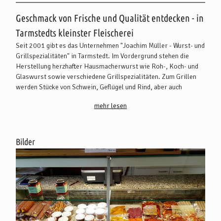
Beschreibung
Geschmack von Frische und Qualität entdecken - in
Tarmstedts kleinster Fleischerei
Seit 2001 gibt es das Unternehmen "Joachim Müller - Wurst- und
Grillspezialitäten" in Tarmstedt. Im Vordergrund stehen die
Herstellung herzhafter Hausmacherwurst wie Roh-, Koch- und
Glaswurst sowie verschiedene Grillspezialitäten. Zum Grillen
werden Stücke von Schwein, Geflügel und Rind, aber auch
vegetarische Spieße angeboten. Es gibt weiterhin einen
mehr lesen
Partyservice und einen Geschirr-Verleih.
Die ideale Geschenkidee für Geburtstage, Jubiläen und vieles
mehr sind Präsentkörbe, die individuell nach Kundenwünschen
Bilder
gestaltet werden.