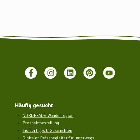
Tarmstedt führen (Busbahnhof Tarmstedt) und auch in die
weiteren Orte wie z. B. Hepstedt. Allerdings bieten diese keine
Möglichkeit ein Fahrrad mitzunehmen! Weitere Infos finden Sie
hier: www.vbn.de
Häufig gesucht
NORDPFADE-Wanderregion
Prospektbestellung
Insidertipps & Geschichten
Digitaler Reisebegleiter für unterwegs