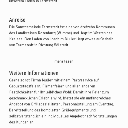
unserem Laden in Tarmstedt.
Anreise
Die Samtgemeinde Tarmstedt ist eine von dreizehn Kommunen
des Landkreises Rotenburg (Wümme) und liegt im Westen des
Kreises. Den Laden von Joachim Müller liegt etwas außerhalb
von Tarmstedt in Richtung Wilstedt
Mit dem PKW:
mehr lesen
Den Ort Tarmstedt erreichen Sie von Bremen oder Hannover
kommend über die A 27 (Abfahrt Langwedel) und folgen der
Weitere Informationen
Ausschilderung Richtung Zeven, auf der L133 bis Tarmstedt.
Gerne sorgt Firma Müller mit einem Partyservice auf
Geburtstagsfeiern, Firmenfeiern und allen anderen
Aus Hamburg kommend nehmen Sie die A 1 (Abfahrt Elsdorf) und
Festlichkeiten für Ihr leibliches Wohl! Damit Ihre Feier zum
folgen der Ausschilderung Richtung Zeven. Von Zeven fahren Sie
geschmacklichen Erlebnis wird, bietet sie ein umfangreiches
in Richtung Bremen auf der L133 bis Tarmstedt.
Angebot von Grillspezialitäten, Personalstellung am Eventtag,
Bereitstellung des kompletten Grillequipments und
Mit öffentlichen Verkehrsmitteln:
selbstverständlich ein individuelles Angebot nach Vorstellungen
Es gibt zahlreiche Busverbindungen, aus Bremen, Tostedt,
des Kunden an.
Bremervörde und Rotenburg (Wümme), die in die Samtgemeinde