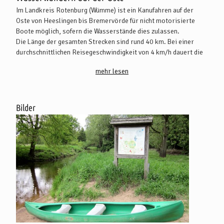
Im Landkreis Rotenburg (Wümme) ist ein Kanufahren auf der
Oste von Heeslingen bis Bremervörde für nicht motorisierte
Boote möglich, sofern die Wasserstände dies zulassen.
Die Länge der gesamten Strecken sind rund 40 km. Bei einer
durchschnittlichen Reisegeschwindigkeit von 4 km/h dauert die
Fahrt ca. 10 Stunden.
mehr lesen
Um die 5,1 kilometerlange Strecke bis nach Godenstedt zu
paddeln, steigen Sie unterhalb der Straßenbrücke (B71) ein.
Parkmöglichkeiten sind ebenfalls direkt an der Ein- und
Bilder
Ausstiegsstelle gegeben. Der Mindestwasserstand, den der
NLWKN-Referenezpegel
in Rockstedt haben muss, damit Sie vor
Ort einsetzen können, beträgt 690 cm.
Das Anmeldeformular zur Bootsregistrierung sowie die
Kanuverordnung finden Sie auf der Seite des
Landkreises
Rotenburg (Wümme)
.