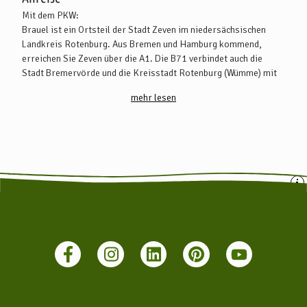
Mit dem PKW:
Brauel ist ein Ortsteil der Stadt Zeven im niedersächsischen
Landkreis Rotenburg. Aus Bremen und Hamburg kommend,
erreichen Sie Zeven über die A1. Die B71 verbindet auch die
Stadt Bremervörde und die Kreisstadt Rotenburg (Wümme) mit
Zeven
mehr lesen
Von Zeven aus folgen Sie einfach der Beschilderung in Richtung
Heeslingen.
Mit öffentlichen Verkehrsmitteln:
Es gibt zahlreich Busverbindungen aus Bremen, Tostedt,
Bremervörde und Rotenburg (Wümme), die nach Zeven führen und
weiter nach Heeslingen. Weitere Infos finden Sie hier:
www.vbn.de