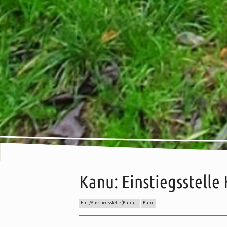
Kanu: Einstiegsstelle
Ein-/Ausstiegsstelle (Kanu, SUP, etc.)
Kanu
Inhalt:
Beschreibung
Wissenswertes
Anreise
Ka