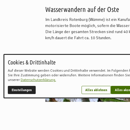
Wasserwandern auf der Oste
Im Landkreis Rotenburg (Wümme) ist ein Kanufa
motorisierte Boote möglich, sofern die Wasser
Die Länge der gesamten Strecken sind rund 40 k
km/h dauert die Fahrt ca. 10 Stunden.
Um die 5,3 kilometerlange Strecke bis nach Brau
Heeslingen (Bremer Straße, L124) ein. Parkmög
Cookies & Drittinhalte
gegeben. Der Mindestwasserstand, den der
NL
Ort einsetzen können, beträgt 690 cm.
Bilder
Auf dieser Website werden Cookies und Drittinhalte verwendet. Im Folgenden
Sie Ihre Zustimmung geben oder widerrufen. Weitere Informationen finden Sie
Das Anmeldeformular zur Bootsregistrierung so
unserer
Datenschutzerklärung.
Landkreises Rotenburg (Wümme)
.
Einstellungen
Alles ablehnen
Alles akze