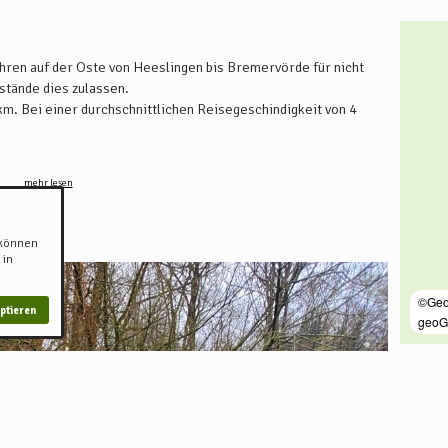
hren auf der Oste von Heeslingen bis Bremervörde für nicht
stände dies zulassen.
m. Bei einer durchschnittlichen Reisegeschindigkeit von 4
el zu paddeln, steigen Sie direkt an der Straßenbrücke in
mehr lesen
lichkeiten sind ebenfalls direkt an der Straßenbrücke
WKN-Referenezpegel
in Rockstedt haben muss, damit Sie vor
 können
 in
wie die Kanuverordnung finden Sie auf der Seite des
ptieren
Adre
Breme