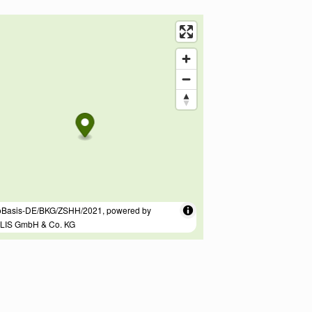
sse / Kontakt
r Straße, L124