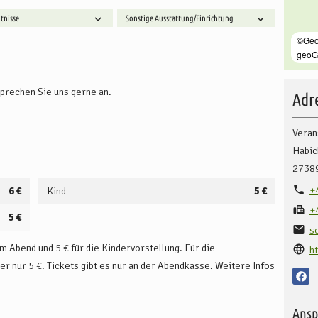
hule
gibt Auskunft über das aktuelle Kinoprogramm sowie
tnisse
Sonstige Ausstattung/Einrichtung
sprechen Sie uns gerne an.
Adre
Veran
Habic
2738
+
6 €
Kind
5 €
+
5 €
s
m Abend und 5 € für die Kindervorstellung. Für die
h
 nur 5 €. Tickets gibt es nur an der Abendkasse. Weitere Infos
Ansp