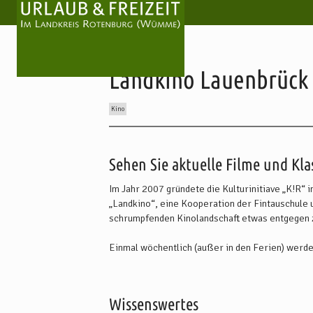
Landkino Lauenbrück
Kino
Inhalt:
Beschreibung
Wissenswertes
Preise
Anre
Sehen Sie aktuelle Filme und Kla
Im Jahr 2007 gründete die Kulturinitiave „K!R“
„Landkino“, eine Kooperation der Fintauschule
schrumpfenden Kinolandschaft etwas entgegen 
Einmal wöchentlich (außer in den Ferien) werde
als acht Wochen sind. In Lauenbrück findet die V
gibt es um 16 Uhr eine Vorstellung mit Kinderfi
Wissenswertes
In Lauenbrück sorgen Mitarbeiter der Fintau-Sch