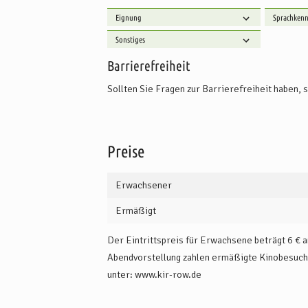
& Catering“ für das leibliche Wohl. Die
Fintausc
Eignung
Sprachkenn
weitere Informationen.
Sonstiges
Barrierefreiheit
Sollten Sie Fragen zur Barrierefreiheit haben, 
Preise
Erwachsener
Ermäßigt
Der Eintrittspreis für Erwachsene beträgt 6 € a
Abendvorstellung zahlen ermäßigte Kinobesucher
unter: www.kir-row.de