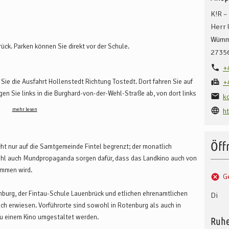
K!R –
Herr 
Wümm
rück. Parken können Sie direkt vor der Schule.
2735
+
ie die Ausfahrt Hollenstedt Richtung Tostedt. Dort fahren Sie auf
+
gen Sie links in die Burghard-von-der-Wehl-Straße ab, von dort links
k
der Straße ca. 2 km. Dann rechts abbiegen in die Habichtsallee.
mehr lesen
h
dlich von Rosengarten auf die A261 und wechseln dann auf die A1.
ren sie über das Bremer Kreuz auf der A1 Richtung Hamburg. Nehmen
Öff
cht nur auf die Samtgemeinde Fintel begrenzt; der monatlich
 B75 Richtung Rotenburg. Bleiben Sie auf der B75 an Rotenburg
wohl auch Mundpropaganda sorgen dafür, dass das Landkino auch von
nach Scheeßel biegen Sie von der B75 rechts in die Straße
ommen wird.
 m und biegen dann rechts in die Habichtsallee. Die Fahrt ab dem
G
urg, der Fintau-Schule Lauenbrück und etlichen ehrenamtlichen
Di
eich erwiesen. Vorführorte sind sowohl in Rotenburg als auch in
zu einem Kino umgestaltet werden.
Ruhe
üge aus Bremen und Hamburg. Die Zugfahrt ab Bremen Hauptbahnhof