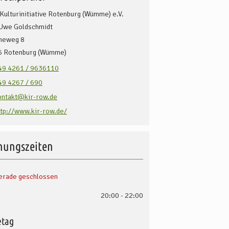
 Kulturinitiative Rotenburg (Wümme) e.V.
Uwe Goldschmidt
eweg 8
6
Rotenburg (Wümme)
49 4261 / 9636110
49 4267 / 690
ontakt@kir-row.de
ttp://www.kir-row.de/
nungszeiten
erade geschlossen
20:00 - 22:00
tag