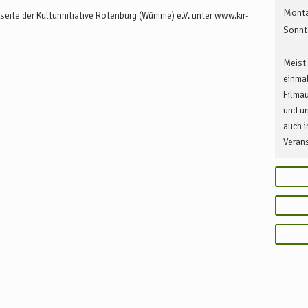
uten bis nach Lauenbrück. Direkt an der Fintauschule befindet sich
Monta
tseite der Kulturinitiative Rotenburg (Wümme) e.V. unter www.kir-
 http://www.weser-ems-bus.de/.
Sonnt
Meist 
einmal
Filmau
und un
auch i
Veran