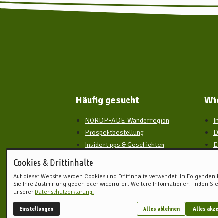
Häufig gesucht
Wi
NORDPFADE-Wanderregion
I
Prospektbestellung
D
Insidertipps & Geschichten
E
Digitaler Reisebegleiter für
W
Cookies & Drittinhalte
unterwegs
Auf dieser Website werden Cookies und Drittinhalte verwendet. Im Folgenden
Sie Ihre Zustimmung geben oder widerrufen. Weitere Informationen finden Sie
unserer
Datenschutzerklärung.
Einstellungen
Alles ablehnen
Alles akze