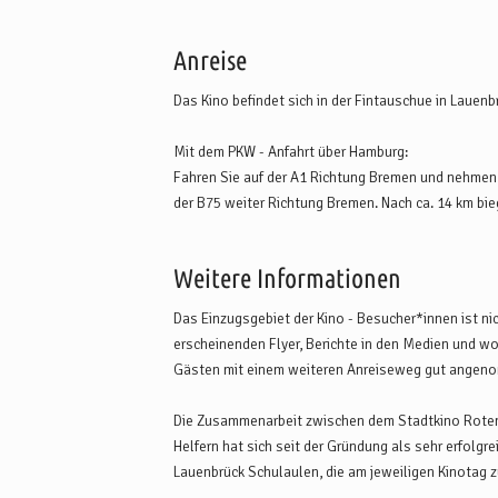
Anreise
Das Kino befindet sich in der Fintauschue in Lauenb
Mit dem PKW - Anfahrt über Hamburg:
Fahren Sie auf der A1 Richtung Bremen und nehmen S
der B75 weiter Richtung Bremen. Nach ca. 14 km bie
auf die Straße Rittergut/Bahnhofsstaße und folgen 
Wenn Sie über die A7 fahren, dann wechseln Sie sü
Weitere Informationen
Mit dem PKW - Anfahrt über Bremen: Ab Bremen fah
Das Einzugsgebiet der Kino - Besucher*innen ist ni
Sie die Ausfahrt Stuckenborstel und fahren auf der
erscheinenden Flyer, Berichte in den Medien und 
vorbei, über Scheeßel Richtung Tostedt. Etwa 6 km 
Gästen mit einem weiteren Anreiseweg gut angen
Rittergut/Bahnhofsstraße, folgen der Straße ca. 2 k
Bremer Kreuz dauert etwa 35 Minuten.
Die Zusammenarbeit zwischen dem Stadtkino Rotenb
Helfern hat sich seit der Gründung als sehr erfolgr
Mit öffentlichen Verkehrsmitteln:
Lauenbrück Schulaulen, die am jeweiligen Kinotag 
An der Bahnstation Lauenbrück halten stündlich Z