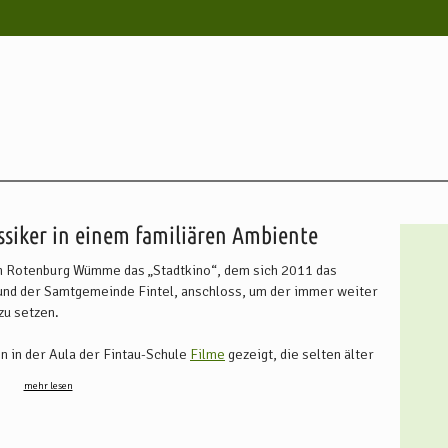
ise
Weitere Informationen
Karte
Adresse / Kontakt
Öffnungszeiten
ssiker in einem familiären Ambiente
 in Rotenburg Wümme das „Stadtkino“, dem sich 2011 das
 und der Samtgemeinde Fintel, anschloss, um der immer weiter
zu setzen.
n in der Aula der Fintau-Schule
Filme
gezeigt, die selten älter
orstellung jeweils dienstags um 20 Uhr statt, einmal monatlich
mehr lesen
lmen.
ule für die Bestuhlung der Aula und die Schülerfirma „Landkino