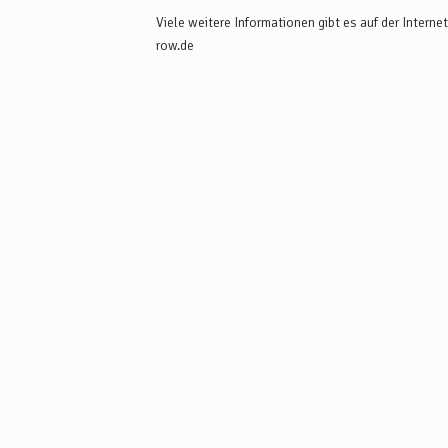
und Hamburg Hauptbahnhof dauert jeweils ca. 40 Min
Viele weitere Informationen gibt es auf der Interne
eine Bushaltestelle. Weitere Informationen unter
row.de