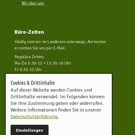
Wir über uns
Büro-Zeiten
Häufig sind wir im Landkreis unterwegs. Am besten
erreichen Sie uns per E-Mail.
Reguläre Zeiten:
Mo-Do 9.30-12 + 13.30-16 Uhr
Fr 9.30-12 Uhr
und nach Vereinbarung
Cookies & Drittinhalte
Kontakt aufnehmen
Auf dieser Website werden Cookies und
Drittinhalte verwendet. Im Folgenden können
Touristikverband Landkreis
Sie Ihre Zustimmung geben oder widerrufen.
Rotenburg (Wümme) e.V.
Weitere Informationen finden Sie in unserer
Harburger Straße 59
Datenschutzerklärung.
27356 Rotenburg (Wümme)
Tel.
04261 81960
Einstellungen
info@tourow.de