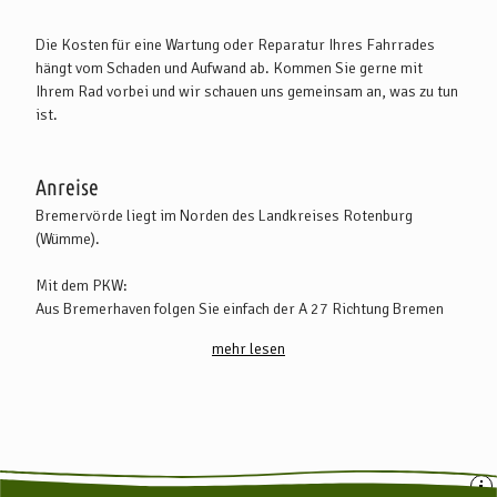
Die Kosten für eine Wartung oder Reparatur Ihres Fahrrades
hängt vom Schaden und Aufwand ab. Kommen Sie gerne mit
Ihrem Rad vorbei und wir schauen uns gemeinsam an, was zu tun
ist.
Anreise
Bremervörde liegt im Norden des Landkreises Rotenburg
(Wümme).
Mit dem PKW:
Aus Bremerhaven folgen Sie einfach der A 27 Richtung Bremen
(Abfahrt Beverstedt) und der B 71 Richtung Beverstedt und
mehr lesen
Basdahl.
Von Hamburg aus folgen Sie der A 26 und B 73 in Richtung Stade
oder der A 1 in Richtung Bremen (Abfahrt Bockel) und dann der B
71 Richtung Zeven und Selsingen.
Von Bremen und Hannover erreichen Sie Bremervörde über die A
27 in Richtung Bremerhaven (Abfahrt Ritterhude) und die B 74
(über Osterholz-Scharmbeck, Hambergen, Basdahl und Oerel).