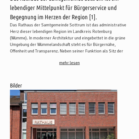
lebendiger Mittelpunkt für Bürgerservice und
Begegnung im Herzen der Region [1].
Das Rathaus der Samtgemeinde Sottrum ist das administrative
Herz dieser lebendigen Region im Landkreis Rotenburg
(Wümme). In moderner Architektur und eingebettet in die grüne
Umgebung der Wümmelandschaft steht es für Bürgernähe,
Offenheit und Transparenz. Neben seiner Funktion als Sitz der
Verwaltung ist das Gebäude auch ein Ort des Austauschs und der
mehr lesen
Begegnung. Besucherinnen und Besucher erleben hier eine
freundliche Atmosphäre, in der das Gemeinwesen spürbar
gepflegt und gelebt wird.
Bilder
Neben den klassischen Verwaltungsdienstleistungen bietet das
Rathaus zahlreiche Servicemöglichkeiten – von der Ausstellung
von Urkunden über das Standesamt bis hin zu Beratungs- und
Informationsangeboten. Familien, Seniorinnen und Senioren
sowie Menschen mit Behinderungen finden dank barrierefreiem
Zugang, ebener Wege und öffentlicher WC-Anlagen komfortable
Bedingungen vor. Für Anreisende stehen kostenfreie Parkplätze
direkt am Gebäude sowie eine nahegelegene Bushaltestelle zur