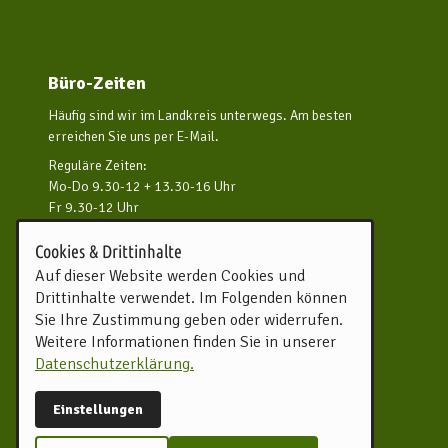
Büro-Zeiten
Häufig sind wir im Landkreis unterwegs. Am besten
erreichen Sie uns per E-Mail.
Reguläre Zeiten:
Mo-Do 9.30-12 + 13.30-16 Uhr
Fr 9.30-12 Uhr
und nach Vereinbarung
Cookies & Drittinhalte
Kontakt aufnehmen
Auf dieser Website werden Cookies und
Drittinhalte verwendet. Im Folgenden können
Touristikverband Landkreis
Sie Ihre Zustimmung geben oder widerrufen.
Rotenburg (Wümme) e.V.
Weitere Informationen finden Sie in unserer
Harburger Straße 59
Datenschutzerklärung.
27356 Rotenburg (Wümme)
Tel.
04261 81960
Einstellungen
info@tourow.de