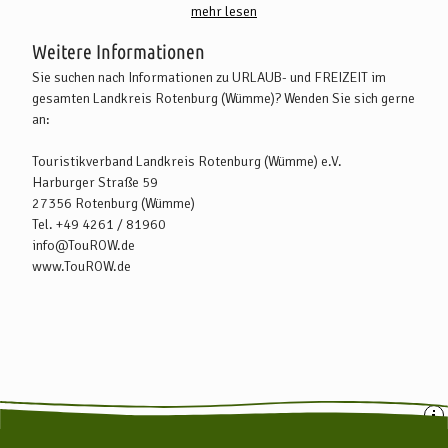
mehr lesen
und Bremen an, in der auch eine Fahrradmitnahme möglich ist.
Weitere Informationen
Weitere Infos zu den Bahnverbindungen finden Sie unter:
Sie suchen nach Informationen zu URLAUB- und FREIZEIT im
www.bahn.de
gesamten Landkreis Rotenburg (Wümme)? Wenden Sie sich gerne
Weitere Infos zu den Busverbindungen finden Sie unter:
an:
www.vbn.de
Touristikverband Landkreis Rotenburg (Wümme) e.V.
Harburger Straße 59
27356 Rotenburg (Wümme)
Tel. +49 4261 / 81960
info‎@‎TouROW.de
www.TouROW.de