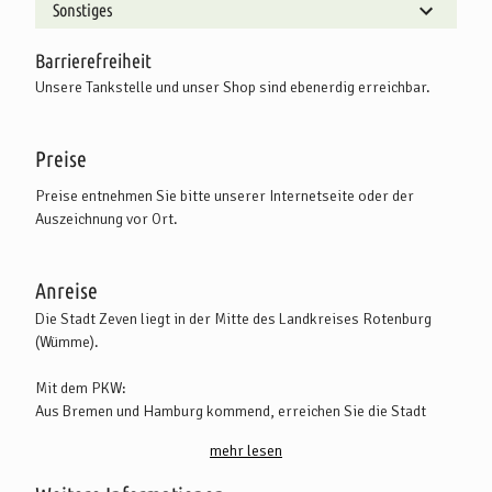
Sonstiges
Barrierefreiheit
Unsere Tankstelle und unser Shop sind ebenerdig erreichbar.
Preise
Preise entnehmen Sie bitte unserer Internetseite oder der
Auszeichnung vor Ort.
Anreise
Die Stadt Zeven liegt in der Mitte des Landkreises Rotenburg
(Wümme).
Mit dem PKW:
Aus Bremen und Hamburg kommend, erreichen Sie die Stadt
Zeven direkt über die A 1. Die B 71 verbindet auch die Stadt
mehr lesen
Bremervörde und die Kreisstadt Rotenburg (Wümme) mit Zeven