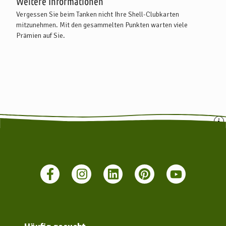
Weitere Informationen
Mit öffentlichen Verkehrsmitteln:
Vergessen Sie beim Tanken nicht Ihre Shell-Clubkarten
Es gibt zahlreich Busverbindungen aus Bremen, Tostedt,
mitzunehmen. Mit den gesammelten Punkten warten viele
Bremervörde und Rotenburg (Wümme), die nach Zeven führen.
Prämien auf Sie.
Weitere Infos unter: www.vbn.de