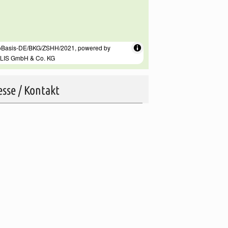
sse / Kontakt
streek Rotenburg (Wümme)
asser
6
Rotenburg (Wümme)
49 4261 / 7100
ib@rotenburg-wuemme.de
ttps://www.rotenburg-wuemme.de/
rechpartner
st-Information Rotenburg (Wümme)