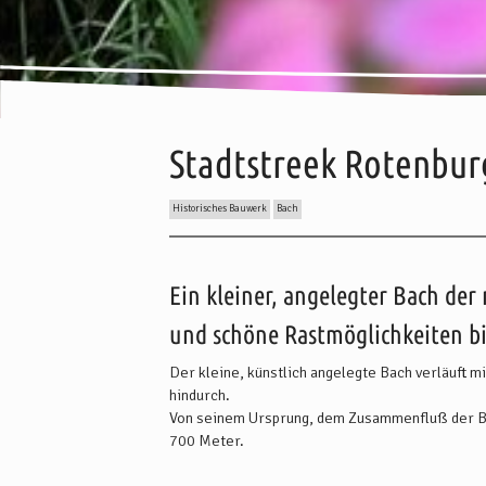
Stadtstreek Rotenbu
Historisches Bauwerk
Bach
Inhalt:
Beschreibung
Wissenswertes
Anreise
We
Ein kleiner, angelegter Bach der
und schöne Rastmöglichkeiten bi
Der kleine, künstlich angelegte Bach verläuft 
hindurch.
Von seinem Ursprung, dem Zusammenfluß der Bä
700 Meter.
Der Stadtstreek entstand im Jahre 1566 auf kün