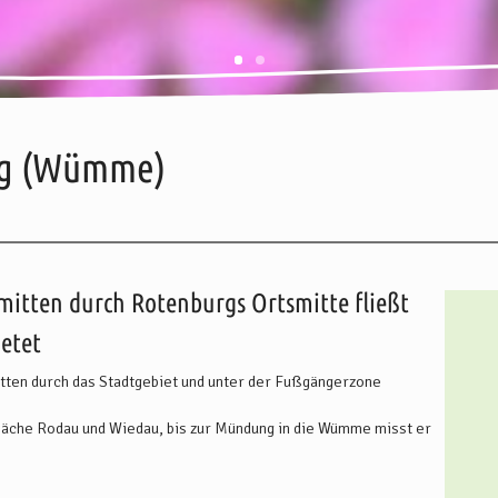
rg (Wümme)
itere Informationen
Karte
Adresse / Kontakt
Öffnungszeiten
 mitten durch Rotenburgs Ortsmitte fließt
etet
mitten durch das Stadtgebiet und unter der Fußgängerzone
che Rodau und Wiedau, bis zur Mündung in die Wümme misst er
stliche Art: Der Bauschutt eines großen Brandes wurde in das