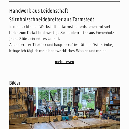
Beschreibung
Handwerk aus Leidenschaft –
Stirnholzschneidebretter aus Tarmstedt
In meiner kleinen Werkstatt in Tarmstedt entstehen mit viel
Liebe zum Detail hochwertige Schneidebretter aus Eichenholz –
jedes Stück ein echtes Unikat.
Als gelernter Tischler und hauptberuflich tätig in Ostertimke,
bringe ich täglich mein handwerkliches Wissen und meine
Erfahrung in jedes einzelne Brett ein. Von der Auswahl des
mehr lesen
Holzes über die Verarbeitung bis hin zum letzten Schliff entsteht
jedes Schneidebrett in sorgfältiger Handarbeit. Qualität aus
Eiche!
Die Bilder zeigen genau das, was meine Arbeit ausmacht: echtes
Bilder
Handwerk, hochwertige Materialien und saubere Verarbeitung.
Jedes Brett wird geschliffen, geölt und auf Langlebigkeit
ausgelegt – perfekt für die Küche, zum Servieren oder als
besonderes Geschenk. Regional gefertigt. Handgemacht.
Einzigartig.