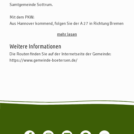
Samtgemeinde Sottrum.
Mit dem PKW:
Aus Hannover kommend, folgen Sie der A 27 in Richtung Bremen
und der A 1 in Richtung Hamburg. Sie erreichen Sottrum aus
mehr lesen
Bremen oder Hamburg kommend über die A 1 (Abfahrt
Stuckenborstel). Von hier fahren Sie weiter über die B 75 in
Weitere Informationen
Richtung Rotenburg (Wümme) bis Sie im Ort Waffensen nach
Die Routen finden Sie auf der Internetseite der Gemeinde:
Bötersen abbiegen können.
https://www.gemeinde-boetersen.de/
Mit öffentlichen Verkehrsmitteln:
Bötersen wird von diversen Buslinien angesteuert. (Haltestelle:
Bötersen Dorfstraße/Bahnhofstraße). Weitere Infos unter
www.vbn.de