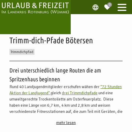
Trimm-dich-Pfade Bötersen
Trimmdichpfad
Beschreibung
Drei unterschiedlich lange Routen die am
Spritzenhaus beginnen
Rund 40 Landjugendmitglieder erschufen wähen der
"72 Stunden
Aktion der Landjugend"
gleich
drei Trimmdichpfade
und eine
umweltgerechte Trockentoilette am Osterfeuerplatz. Diese
haben eine Länge von 6,7 km, 4 km und 2,8 km und weisen
verschiedenste Fitnesstationen auf, die zum Teil mit Geräten, die
von der Jugendlichen gebaut und montiert wurden, ausgestattet
mehr lesen
sind.