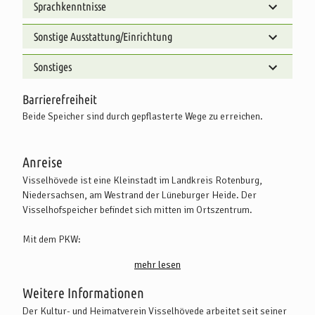
Sprachkenntnisse
Sonstige Ausstattung/Einrichtung
Sonstiges
Barrierefreiheit
Beide Speicher sind durch gepflasterte Wege zu erreichen.
Anreise
Visselhövede ist eine Kleinstadt im Landkreis Rotenburg,
Niedersachsen, am Westrand der Lüneburger Heide. Der
Visselhofspeicher befindet sich mitten im Ortszentrum.
Mit dem PKW:
Sie erreichen Visselhövede von Bremen aus über die A 27 in
mehr lesen
Richtung Hannover (Abfahrt Verden Süd) und über die kleine
Landstraße, die über Kirchlinteln und Jeddingen bis nach
Weitere Informationen
Visselhövede führt.
Der Kultur- und Heimatverein Visselhövede arbeitet seit seiner
Aus Hamburg kommend nehmen Sie sie A 7 in Richtung