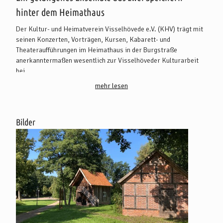
hinter dem Heimathaus
Der Kultur- und Heimatverein Visselhövede e.V. (KHV) trägt mit
seinen Konzerten, Vorträgen, Kursen, Kabarett- und
Theateraufführungen im Heimathaus in der Burgstraße
anerkanntermaßen wesentlich zur Visselhöveder Kulturarbeit
bei.
Die beiden Speicher wurden 2006 nach langer Vorlaufzeit an
mehr lesen
diesen Ort versetzt. Der Vorratsspeicher stammt aus dem
Kernort von Visselhövede von Arnd Schunert vom Harm-Becker-
Hof. Der Honigspeicher ist von Irmgard von Deylen von der
Bilder
ehemaligen Mühle in Buchholz. Diese historischen Speicher
haben die Eigentümer dem Heimatverein gespendet. Drei Wochen
nach begonnener Bautätigkeit konnte am 4. August 2006
Richtfest gefeiert werden.
Im Jahr 2013 wurde der Charakter des Visselhofes durch einen
Bienenzaun hinter dem Heimathaus aufgewertet, an den sich eine
Remise anfügt. Dadurch entstand gleichzeitig eine
Hofabgrenzung.