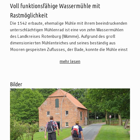
Voll funktionsfähige Wassermühle mit
Rastmöglichkeit
Die 1542 erbaute, ehemalige Mühle mit ihrem beeindruckenden
unterschlächtigen Mühlenrad ist eine von zehn Wassermühlen
des Landkreises Rotenburg (Wümme). Aufgrund des groß
dimensionierten Mühlenteiches und seines beständig aus
Mooren gespeisten Zuflusses, der Bade, konnte die Mühle einst
das ganze Jahr über betrieben werden.
mehr lesen
Im vergangenen Jahrhundert kam es zu einem Interessenkonflikt
zwischen dem Müller und einigen stromaufwärts der Bade
ansässigen Bauern. Diese stauten den Bach auf, um ihre Wiesen
Bilder
zeitweise überfluten zu lassen, wodurch der Betrieb erheblich
eingeschränkt wurde. Nach langwierigen gerichtlichen Verfahren
wurde dem Müller das alleinige Staurecht im Bereich der Bade
zugesprochen und die Landwirte mussten ihre Stauwehre wieder
entfernen.
1945 wurde die ehemalige Holzbrücke über das Mühlenwehr
durch deutsche Soldaten gesprengt. Dabei wurden auch das