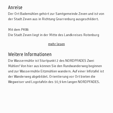
Anreise
Der Ort Bademühlen gehört zur Samtgemeinde Zeven und ist von
der Stadt Zeven aus in Richtung Gnarrenburg ausgeschildert.
Mit dem PKW:
Die Stadt Zeven liegt in der Mitte des Landkreises Rotenburg
(Wümme).
mehr lesen
Aus Bremen und Hamburg kommend, erreichen Sie die Stadt
Zeven direkt über die A1. Die B71 verbindet auch die Stadt
Weitere Informationen
Bremervörde und die Kreisstadt Rotenburg (Wümme) mit Zeven.
Die Wassermühle ist Startpunkt 2 des NORDPFADES Zwei
Mühlen! Von hier aus können Sie den Rundwanderweg beginnen
Mit öffentlichen Verkehrsmitteln:
und zur Wassermühle Eitzmühlen wandern. Auf einer Infotafel ist
Es gibt zahlreich Busverbindungen aus Bremen, Tostedt,
der Wanderweg abgebildet. Orientierung vor Ort bieten die
Bremervörde und Rotenburg (Wümme), die nach Zeven führen.
Wegweiser und Logotafeln des 10,9 km langen NORDPFADES.
Weitere Infos finden Sie unter www.vbn.de