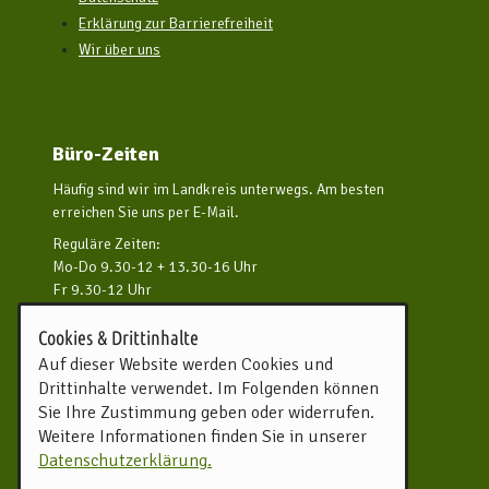
Erklärung zur Barrierefreiheit
Wir über uns
Büro-Zeiten
Häufig sind wir im Landkreis unterwegs. Am besten
erreichen Sie uns per E-Mail.
Reguläre Zeiten:
Mo-Do 9.30-12 + 13.30-16 Uhr
Fr 9.30-12 Uhr
und nach Vereinbarung
Cookies & Drittinhalte
Kontakt aufnehmen
Auf dieser Website werden Cookies und
Drittinhalte verwendet. Im Folgenden können
Touristikverband Landkreis
Sie Ihre Zustimmung geben oder widerrufen.
Rotenburg (Wümme) e.V.
Weitere Informationen finden Sie in unserer
Harburger Straße 59
Datenschutzerklärung.
27356 Rotenburg (Wümme)