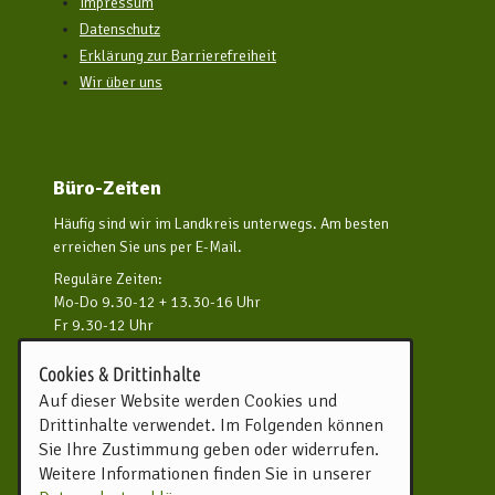
Impressum
Datenschutz
Erklärung zur Barrierefreiheit
Wir über uns
Büro-Zeiten
Häufig sind wir im Landkreis unterwegs. Am besten
erreichen Sie uns per E-Mail.
Reguläre Zeiten:
Mo-Do 9.30-12 + 13.30-16 Uhr
Fr 9.30-12 Uhr
und nach Vereinbarung
Cookies & Drittinhalte
Kontakt aufnehmen
Auf dieser Website werden Cookies und
Drittinhalte verwendet. Im Folgenden können
Touristikverband Landkreis
Sie Ihre Zustimmung geben oder widerrufen.
Rotenburg (Wümme) e.V.
Weitere Informationen finden Sie in unserer
Harburger Straße 59