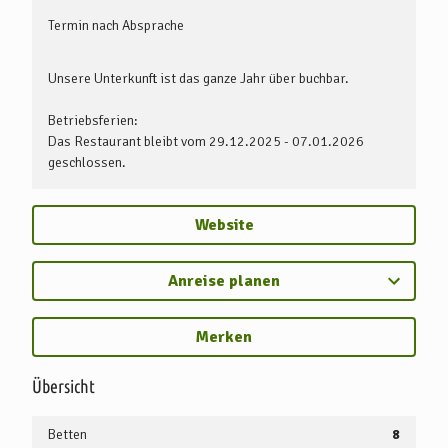
Telefon- und Internet, Bettwäsche und Handtücher (im Preis
Termin nach Absprache
enthalten)
Unsere Unterkunft ist das ganze Jahr über buchbar.
Wir freuen uns auf Ihren Besuch!
Betriebsferien:
Das Restaurant bleibt vom 29.12.2025 - 07.01.2026
geschlossen.
Website
Anreise planen
Merken
Übersicht
Betten
8