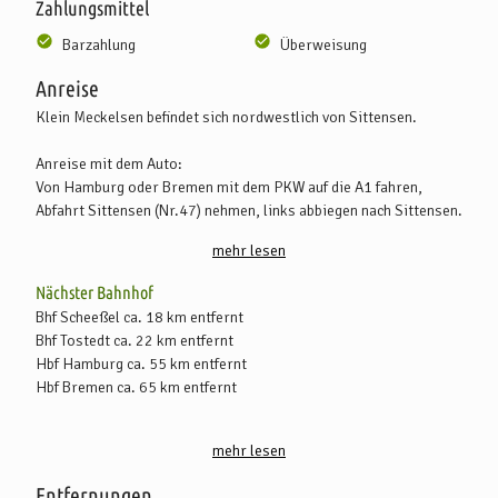
Zahlungsmittel
Barzahlung
Überweisung
Anreise
Klein Meckelsen befindet sich nordwestlich von Sittensen.
Anreise mit dem Auto:
Von Hamburg oder Bremen mit dem PKW auf die A1 fahren,
Abfahrt Sittensen (Nr.47) nehmen, links abbiegen nach Sittensen.
In Sittensen fahren Sie in Richtung Zeven. In Groß Meckelsen
mehr lesen
rechts abbiegen nach Klein Meckelsen. Das Haus befindet sich
auf der linken Seite im Ortsmittelpunkt.
Nächster Bahnhof
Bhf Scheeßel ca. 18 km entfernt
Bhf Tostedt ca. 22 km entfernt
Hbf Hamburg ca. 55 km entfernt
Hbf Bremen ca. 65 km entfernt
Vom Hbf Bremen und Hbf Hamburg (ICE-Bahnhöfe) nehmen Sie
mehr lesen
die Regionalbahn "metronom" bis zum Bhf Tostedt. Von dort
fährt der "Oste-Sprinter", die Buslinie 3860, von Montag bis
Entfernungen