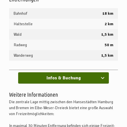
Samstag, nach Groß Meckelsen. Von dort sind es ca. 2 km zu Fuß
zum Ort Klein Meckelsen
Bahnhof
18 km
Haltestelle
2 km
Wald
1,5 km
Radweg
50 m
Wanderweg
1,5 km
Infos & Buchung
Weitere Informationen
Die zentrale Lage mittig zwischen den Hansestädten Hamburg
und Bremen im Elbe-Weser-Dreieck bietet eine große Auswahl
von Freizeitmöglichkeiten:
In maximal 30 Minuten Entfernung befinden sich einige Freizeit-