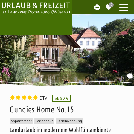
DTV
ab
90 €
Gundies Home No.15
Appartement
Ferienhaus
Ferienwohnung
Landurlaub im modernem Wohlfühlambiente