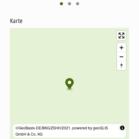
komplette Haus mit Insektenschutzgittern ausgestattet. Gerne
können Sie übrigens Ihren Hund mitbringen. Telefon und Internet
sowie Bettwäsche und Handtücher sind im Mietpreis enthalten.
Karte
Im Erdgeschoss, das komplett mit einer Fußbodenheizung
ausgestattet ist, befinden sich:
ein sonnendurchflutetes Wohnzimmer mit Sitzecke, Kamin,
Falchbildfernseher, Leseecke und Schreibplatz.
eine moderne Wohnküche mit jeglichem Komfort
(Induktionsherd, Geschirrspüler, Mikrowelle,
Kaffeemaschine, ein Toaster, etc.).
ein Bad mit ebenerdiger Dusche, Waschbecken und WC.
einen Hauswirtschaftsraum imit Waschmaschine, Trockner
und Gefrierschrank.
Das Obergeschoss verfügt über:
zwei Schlafzimmer, eines mit Doppelbett und eines mit
Einzelbetten, die auf Wunsch zusammengestellt werden
können.
Baby- und Kinderbett (auf Anfrage).
ein Bad mit Badewanne, Waschbecken und WC