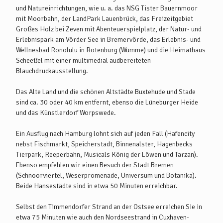
und Natureinrichtungen, wie u. a. das NSG Tister Bauernmoor
mit Moorbahn, der LandPark Lauenbrück, das Freizeitgebiet
Großes Holz bei Zeven mit Abenteuerspielplatz, der Natur- und
Erlebnispark am Vörder See in Bremervörde, das Erlebnis- und
Wellnesbad Ronolulu in Rotenburg (Wümme) und die Heimathaus
Scheeßel mit einer multimedial audbereiteten
Blauchdruckausstellung.
Das Alte Land und die schönen Altstädte Buxtehude und Stade
sind ca. 30 oder 40 km entfernt, ebenso die Lüneburger Heide
und das Künstlerdorf Worpswede.
Ein Ausflug nach Hamburg lohnt sich auf jeden Fall (Hafencity
nebst Fischmarkt, Speicherstadt, Binnenalster, Hagenbecks
Tierpark, Reeperbahn, Musicals König der Löwen und Tarzan).
Ebenso empfehlen wir einen Besuch der Stadt Bremen
(Schnoorviertel, Weserpromenade, Universum und Botanika).
Beide Hansestädte sind in etwa 50 Minuten erreichbar.
Selbst den Timmendorfer Strand an der Ostsee erreichen Sie in
etwa 75 Minuten wie auch den Nordseestrand in Cuxhaven-