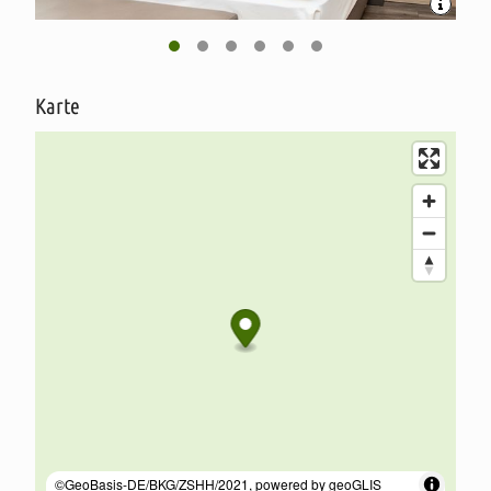
bietet Ausflugsmöglichkeiten wie den Natur- und Erlebnispark,
Spaziergänge um den Vörder See, Fahrradtouren, Wanderungen
auf den NORDPFADEN oder lädt zum Bummeln in der Innenstadt
ein.
Karte
Das gesamte Service-Team des Hotels steht mit Rat und Tat
unterstützend zur Seite, um Ihnen, liebe Gäste, den Besuch des
Hauses, der Stadt Bremervörde und Umgebung so angenehm wie
möglich werden zu lassen. Unsere Köche möchten Sie mit
typisch norddeutschen, internationalen und saisonalen
Gerichten verwöhnen.
Entspannen Sie sich und seien Sie unser Gast!