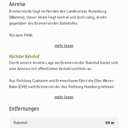
Anreise
Bremervörde liegt im Norden des Landkreises Rotenburg
(Wümme). Unser Hotel liegt zentral und doch ruhig, direkt
gegenüber des Bremervörder Bahnhofes.
Mit dem PKW:
Aus Bremerhaven folgen Sie der A 27 Richtung Bremen (Abfahrt
mehr lesen
Beverstedt) und der B 71 über Beverstedt, Basdahl und Oerel.
Von Hamburg aus folgen Sie der A 26 und B 73 in Richtung Stade
Nächster Bahnhof
oder der A 1 in Richtung Bremen (Abfahrt Bockel) und dann der B
Durch unsere direkte Lage am Bremervörder Bahnhof bietet sich
71 über Zeven und Selsingen.
eine Anreise mit öffentlichen Verkehrsmitteln an.
Von Bremen und Hannover erreichen Sie Bremervörde über die A
27 in Richtung Bremerhaven (Abfahrt Ritterhude) und die B 74
Aus Richtung Cuxhaven und Bremerhaven fährt die Elbe-Weser-
(über Osterholz-Scharmbeck, Hambergen, Basdahl und Oerel).
Bahn (EVB) nach Bremervörde. Aus Richtung Hamburg nehmen
Von Rotenburg (Wümme) folgen Sie der B 71 (über Zeven und
Sie die S-Bahn (S 5) von Hamburg Hbf nach Buxtehude. Dort
Selsingen).
mehr lesen
steigen Sie in die EVB nach Bremervörde um. Nähere Infos zu den
Bahnverbindungen erhalten Sie auf www.bahn.de.
Entfernungen
Ab Bremen oder Stade können Sie von Mai bis Oktober
samstags, an jedem ersten Sonntag im Monat und feiertags den
Bahnhof
50 m