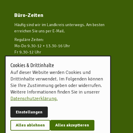
Büro-Zeiten
Häufig sind wir im Landkreis unterwegs. Am besten
erreichen Sie uns per E-Mail.
Reguläre Zeiten:
Mo-Do 9.30-12 + 13.30-16 Uhr
Fr 9.30-12 Uhr
und nach Vereinbarung
Cookies & Drittinhalte
Kontakt aufnehmen
Auf dieser Website werden Cookies und
Drittinhalte verwendet. Im Folgenden können
Touristikverband Landkreis
Sie Ihre Zustimmung geben oder widerrufen.
Rotenburg (Wümme) e.V.
Weitere Informationen finden Sie in unserer
Harburger Straße 59
Datenschutzerklärung.
27356 Rotenburg (Wümme)
Tel.
04261 81960
Einstellungen
info@tourow.de
Alles ablehnen
Alles akzeptieren