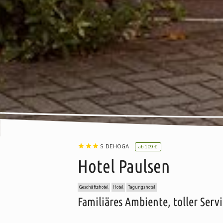
S
DEHOGA
ab
109 €
Hotel Paulsen
Geschäftshotel
Hotel
Tagungshotel
Familiäres Ambiente, toller Ser