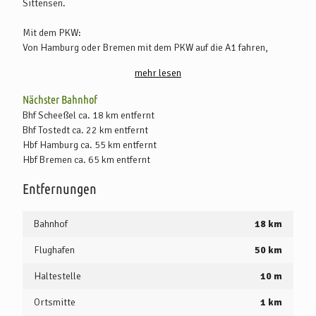
Sittensen.
Mit dem PKW:
Von Hamburg oder Bremen mit dem PKW auf die A1 fahren,
Abfahrt Sittensen (Nr.47) nehmen, links abbiegen nach Sittensen.
mehr lesen
In Sittensen fahren Sie in Richtung Zeven. Unser Hotel befindet
sich in Groß Meckelsen auf der rechten Seite.
Nächster Bahnhof
Bhf Scheeßel ca. 18 km entfernt
Anreise mit Bahn und Bus:
Bhf Tostedt ca. 22 km entfernt
Vom Hbf Bremen und Hbf Hamburg (ICE-Bahnhöfe) nehmen Sie
Hbf Hamburg ca. 55 km entfernt
die Regionalbahn "metronom" bis zum Bhf Tostedt. Von dort
Hbf Bremen ca. 65 km entfernt
fährt der "Oste-Sprinter", die Buslinie 3860, von Montag bis
Samstag, nach Groß Meckelsen.
Entfernungen
Bahnhof
18 km
Flughafen
50 km
Haltestelle
10 m
Ortsmitte
1 km