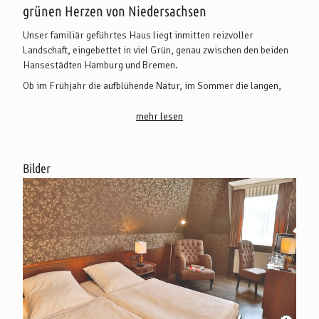
grünen Herzen von Niedersachsen
Unser familiär geführtes Haus liegt inmitten reizvoller
Landschaft, eingebettet in viel Grün, genau zwischen den beiden
Hansestädten Hamburg und Bremen.
Ob im Frühjahr die aufblühende Natur, im Sommer die langen,
heißen Tage in wohltuender Landluft, das herrliche Farbenspiel
im Herbst oder die klaren weiten Aussichten im Winter -
mehr lesen
"Ankommen und sich wohlfühlen!" lautet die Devise. Dabei lädt
der angrenzende Staatsforst mit dem Mühlenteich der
ehemaligen Wassermühle zum Wandern und Walken ein. Der
Bilder
Rundwanderweg NORDPFAD Kuhbach-Oste beginnt direkt
hinterm Hotel. Auch Radfahrer kommen auf ihre Kosten.
Erkunden Sie die Region auf dem gut ausgeschilderten
Radwegenetz oder fahren Sie auf dem Radfernweg Hamburg-
Bremen in die jeweilige Hansestadt.
Wir bieten Ihnen alles, was man von einem modernen Hotel
erwarten kann:
38 schöne und behagliche, individuelle gestaltete und
eingerichtete Zimmer