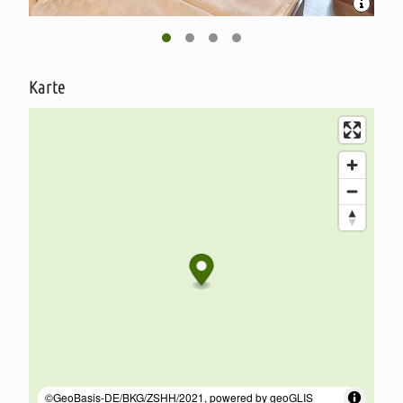
eine kleine, aber feine Sauna mit einem tollen
Aufenthaltsraum
Karte
ein Restaurant mit einer regionalen und modernen
Abendkarte
verschiedene Seminar- und Aufenthaltsräume und
Kegelbahnen
einen rustikalen Grillraum mit Terrasse
Wir freuen uns, Sie mit unserem freundlichen und kompetenten
Service verwöhnen zu können.