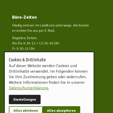
Büro-Zeiten
Häufig sind wir im Landkreis unterwegs. Am besten
erreichen Sie uns per E-Mail.
Reguläre Zeiten:
Mo-Do 9.30-12 + 13.30-16 Uhr
Fr 9.30-12 Uhr
und nach Vereinbarung
Cookies & Drittinhalte
Kontakt aufnehmen
Auf dieser Website werden Cookies und
Drittinhalte verwendet. Im Folgenden können
Touristikverband Landkreis
Sie Ihre Zustimmung geben oder widerrufen.
Rotenburg (Wümme) e.V.
Weitere Informationen finden Sie in unserer
Harburger Straße 59
Datenschutzerklärung.
27356 Rotenburg (Wümme)
Tel.
04261 81960
Einstellungen
info@tourow.de
Alles ablehnen
Alles akzeptieren