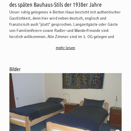
des späten Bauhaus-Stils der 1930er Jahre
Unser ruhig gelegenes 4-Betten Haus besticht mit authentischer
Gastlichkeit, denn hier wird neben deutsch, englisch und
französisch auch "platt" gesprochen. Langzeitgäste oder Gäste
von Familienfeiern sowie Radler-und Wanderfreunde sind
herzlich willkommen. Alle Zimmer sind im 1. OG gelegen und
über eine Treppe erreichbar. Eine Liegewiese im Garten lädt zum
mehr lesen
Verweilen ein.
Auf Anfrage bieten wir unseren Gästen ein Frühstück für einen
guten Start in den Tag, ferner verfügen wir über eine Teeküche in
der Sie sich kleines Dinge zubereiten können.
Bilder
Im Erdgeschoss befinden sich zwei geeignete Räume z.B. für
Matinées, Ausstellungen, Seminare (Technik wie Beamer,
Leinwand, TV und W-Lan) vorhanden.
Haustiere sind nicht erlaubt.