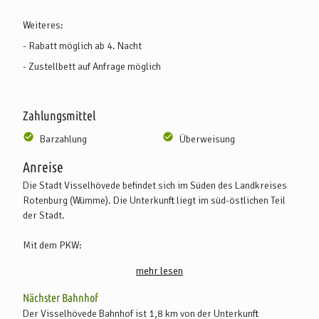
Weiteres:
- Rabatt möglich ab 4. Nacht
- Zustellbett auf Anfrage möglich
Zahlungsmittel
Barzahlung
Überweisung
Anreise
Die Stadt Visselhövede befindet sich im Süden des Landkreises
Rotenburg (Wümme). Die Unterkunft liegt im süd-östlichen Teil
der Stadt.
Mit dem PKW:
Sie erreichen Visselhövede von Bremen aus über die A 27 in
mehr lesen
Richtung Hannover (Abfahrt Verden Ost) und über die
Kreisstrasse, die über Kirchlinteln und Jeddingen bis nach
Nächster Bahnhof
Visselhövede führt.
Der Visselhövede Bahnhof ist 1,8 km von der Unterkunft