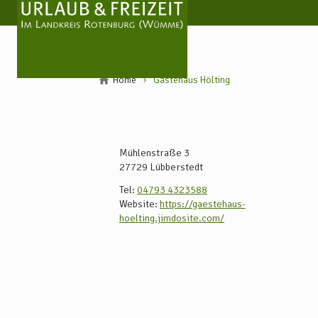
Home
Gästehaus Hölting
Mühlenstraße 3
27729
Lübberstedt
Tel:
04793 4323588
Website:
https://gaestehaus-
hoelting.jimdosite.com/