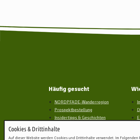
Häufig gesucht
Wi
NORDPFADE-Wanderregion
I
Prospektbestellung
D
Insidertipps & Geschichten
E
Digitaler Reisebegleiter für
W
Cookies & Drittinhalte
unterwegs
Auf dieser Website werden Cookies und Drittinhalte verwendet. Im Folgenden