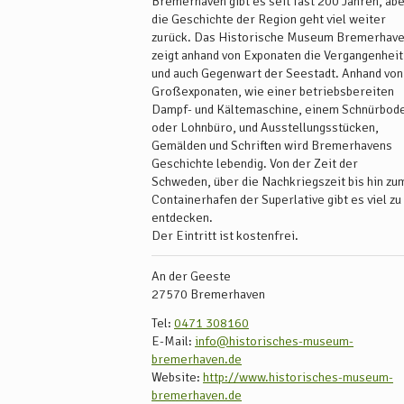
Bremerhaven gibt es seit fast 200 Jahren, ab
die Geschichte der Region geht viel weiter
zurück. Das Historische Museum Bremerhav
zeigt anhand von Exponaten die Vergangenheit
und auch Gegenwart der Seestadt. Anhand von
Großexponaten, wie einer betriebsbereiten
Dampf- und Kältemaschine, einem Schnürbod
oder Lohnbüro, und Ausstellungsstücken,
Gemälden und Schriften wird Bremerhavens
Geschichte lebendig. Von der Zeit der
Schweden, über die Nachkriegszeit bis hin zu
Containerhafen der Superlative gibt es viel zu
entdecken.
Der Eintritt ist kostenfrei.
An der Geeste
27570
Bremerhaven
Tel:
0471 308160
E-Mail:
info@historisches-museum-
bremerhaven.de
Website:
http://www.historisches-museum-
bremerhaven.de