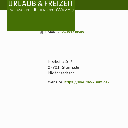
Home
Zweirad Kliem
Beekstraße 2
27721
Ritterhude
Niedersachsen
Website:
https://zweirad-kliem.de/