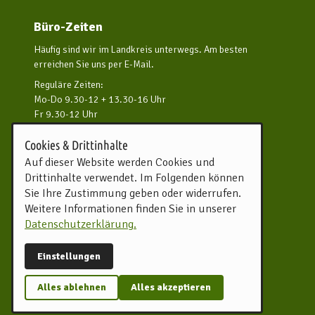
Büro-Zeiten
Häufig sind wir im Landkreis unterwegs. Am besten
erreichen Sie uns per E-Mail.
Reguläre Zeiten:
Mo-Do 9.30-12 + 13.30-16 Uhr
Fr 9.30-12 Uhr
und nach Vereinbarung
Cookies & Drittinhalte
Kontakt aufnehmen
Auf dieser Website werden Cookies und
Drittinhalte verwendet. Im Folgenden können
Touristikverband Landkreis
Sie Ihre Zustimmung geben oder widerrufen.
Rotenburg (Wümme) e.V.
Weitere Informationen finden Sie in unserer
Harburger Straße 59
Datenschutzerklärung.
27356 Rotenburg (Wümme)
Tel.
04261 81960
Einstellungen
info@tourow.de
Alles ablehnen
Alles akzeptieren