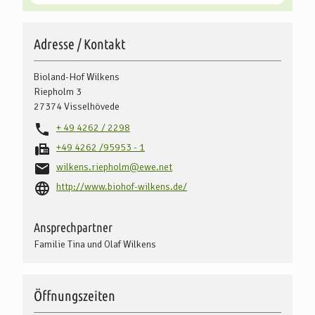
Ökolandbau aus Überzeugung seit 1994
DE-ÖKO-006
Adresse / Kontakt
Bioland-Hof Wilkens
Riepholm 3
27374
Visselhövede
+ 49 4262 / 2298
+49 4262 /95953 - 1
wilkens.riepholm@ewe.net
http://www.biohof-wilkens.de/
Ansprechpartner
Familie Tina und Olaf Wilkens
Öffnungszeiten