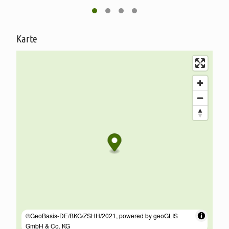
Geschmack, der Kunden von weit her zum Selbstpflücken der
Beeren anzieht. Eine Düngung ist hier nicht nötig. Seit
Jahrzehnten zeichnen sich die Pflanzen durch eine gute
Gesundheit und stabile Erträge aus.
Karte
Unsere Heidelbeeren werden per Hand gepflückt, dadurch
können wir sie bei der optimalen Reife ernten. Wir bauen die
amerikanische Variante der Heidelbeere an, die wächst über
zwei Meter hoch. So muss nicht im Hocken gepflückt werden,
sondern wir können bei der Ernte bequem stehen. Unsere
Heidelbeeren werden nach dem Pflücken in Pappschalen verpackt
und treten die Reise zu unseren regionalen Direktvermarkter,
Bäckerei Tamke und Großhändler Kornkraft an.
Außerdem bieten wir an, die Heidelbeeren selbst zu pflücken. Die
Heidelbeerplantage hat von Mitte Juli bis Ende August montags
bis samstags von 09:00 Uhr bis 18:00 Uhr geöffnet.
Ab-Hof-Verkauf von Heidelbeeren, Eiern, Quinoa,
Leinsamen, grüne Erbsen und Roggen
Unser SB-Hofladen hat keine festen Öffnungszeiten
Wir sind ein Biolandbetrieb in der Lüneburger Heide