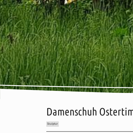
Damenschuh Osterti
Skulptur
Inhalt:
Beschreibung
Wissenswertes
Anreise
Ka