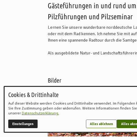
Gästeführungen in und rund um
Pilzführungen und Pilzseminar
Lernen Sie unsere wunderbare norddeutsche La
oder mit dem Rad kennen. Ich nehme Sie mit au
Ihnen eine spannende Radtour durch die Samtg
Als ausgebildete Natur- und Landschaftsführerin
Herzen. Daher entführe ich meine Gäste auch im
Tarmstedter Moores, eines der letzten Kleinod
Wanderung auf unseren NORDPFADEN.
Bilder
Auch meine Leidenschaft teile ich mit meinen Gä
ist zu jeder Jahreszeit ein besonderes Erlebnis,
Cookies & Drittinhalte
Auf dieser Website werden Cookies und Drittinhalte verwendet. Im Folgenden
Sie wünschen ein individuelles Angebot, das zu 
Sie Ihre Zustimmung geben oder widerrufen. Weitere Informationen finden Sie
mich von Ihnen zu hören.
unserer
Datenschutzerklärung.
Einstellungen
Alles ablehnen
Alles akze