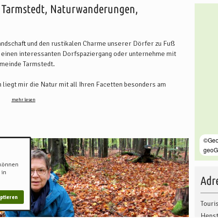
 Tarmstedt, Naturwanderungen,
ndschaft und den rustikalen Charme unserer Dörfer zu Fuß
f einen interessanten Dorfspaziergang oder unternehme mit
emeinde Tarmstedt.
 liegt mir die Natur mit all Ihren Facetten besonders am
mer wieder gerne in die Tier- und Pflanzenwelt des
mehr lesen
e des Teufelsmoores oder unternehme mit Ihnen eine
sten: Gehen Sie mit mir auf Pilzjagd durch unsere Wälder. Dies
 auch in kulinarischer Hinsicht.
 können
Ihrer Gruppe passt? Kontaktieren Sie mich einfach! Ich freue
 in
Adre
ptieren
Touri
Hepst