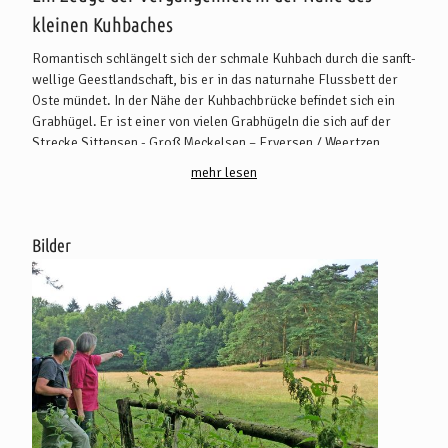
kleinen Kuhbaches
Romantisch schlängelt sich der schmale Kuhbach durch die sanft-
wellige Geestlandschaft, bis er in das naturnahe Flussbett der
Oste mündet. In der Nähe der Kuhbachbrücke befindet sich ein
Grabhügel. Er ist einer von vielen Grabhügeln die sich auf der
Strecke Sittensen - Groß Meckelsen – Fryersen / Weertzen
aneinanderreihen und scheint auf eine alte Wegeverbindung
mehr lesen
hinzudeuten.
Grabhügel wurden als aufgeschichtete Erdhügel aus Gras- und /
oder Heidesoden über Jahrtausende als Bestattungsplatz
Bilder
genutzt. Ihre zahlenmäßig größte Verbreitung fanden sie in der
Jungsteinzeit und der frühen bis mittleren Bronzezeit (etwa
2.800-1.100 v. Chr.).
Sie waren jedoch nicht nur Bestattungsplätze, sondern dienten
durch ihre weithin sichtbare Form als Weg- bzw. Landmarken,
dem Totengedenken und als räumliche Fixpunkte einer ansonsten
mobilen Siedlungsgemeinschaft. Selbst als die Errichtung der
Hügel schon Jahrhunderte oder Jahrtausende zurück lag, wurden
sie immer wieder aufgesucht, um Verstorbene bei den fiktiven