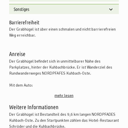
Sonstiges
Barrierefreiheit
Der Grabhügel ist über einen schmalen und nicht barrierefreien
Weg erreichbar.
Anreise
Der Grabhügel befindet sich in unmittelbarer Nähe des
Parkplatzes, hinter der Kuhbachbrücke. Er ist Wanderziel des
Rundwanderweges NORDPFAFES Kuhbach-Oste.
Mit dem Auto:
Von Hamburg oder Bremen mit dem PKW auf die A1 fahren,
mehr lesen
Abfahrt Sittensen (Nr.47) nehmen, links abbiegen nach Sittensen.
In Sittensen fahren Sie in Richtung Zeven auf der L142. Beim
Weitere Informationen
Hotel Schröder biegen Sie auf die K126 und erreichen kurz vorm
Der Grabhügel ist Bestandteil des 9,6 km langen NORDPFADES
Flüßchen Oste den Parkplatz, der sich auf der linken Seite
Kuhbach-Oste. Zu den Startpunkten zählen das Hotel-Restaurant
befindet.
Schröder und die Kuhbachbrücke.