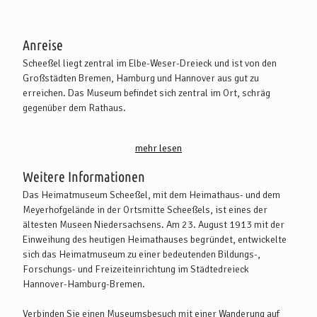
Anreise
Scheeßel liegt zentral im Elbe-Weser-Dreieck und ist von den
Großstädten Bremen, Hamburg und Hannover aus gut zu
erreichen. Das Museum befindet sich zentral im Ort, schräg
gegenüber dem Rathaus.
Mit dem PKW:
mehr lesen
Sie erreichen Scheeßel von Bremen oder Hamburg aus über die
A1, Abfahrt Elsdorf (dann die L 131 Richtung Scheeßel) oder
Weitere Informationen
Abfahrt Sittensen (dann die L 130 über Helvesiek Richtung
Das Heimatmuseum Scheeßel, mit dem Heimathaus- und dem
Scheeßel). Das Museum ist an der B 75, die durch Scheeßel führt,
Meyerhofgelände in der Ortsmitte Scheeßels, ist eines der
ausgeschildert.
ältesten Museen Niedersachsens. Am 23. August 1913 mit der
Einweihung des heutigen Heimathauses begründet, entwickelte
Mit öffentlichen Verkehrsmitteln:
sich das Heimatmuseum zu einer bedeutenden Bildungs-,
Scheeßel ist gut per Bahn erreichbar. Der Bahnhof ist etwa 1,5
Forschungs- und Freizeiteinrichtung im Städtedreieck
km vom Museum entfernt und ist zu Fuß oder mit dem Bürgerbus
Hannover-Hamburg-Bremen.
zu erreichen. Die Bahngesellschaft "metronom" bietet mit dem
"metronom regio" eine direkte Verbindung zwischen Hamburg
Verbinden Sie einen Museumsbesuch mit einer Wanderung auf
und Bremen an, in der auch eine Fahrradmitnahme möglich ist.