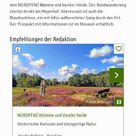
dem NORDPFAD Wümme und Vareler Heide. Der Rundwanderweg
Weitere Infos zu den Bahn- und Busverbindungen finden Sie unter
startet direkt am Meyerhof. Interessant ist auch die
www.bahn.de, www.vnn.de und www.vbn.de. Seit Ende 2019
Blaudrucktour, ein mit Infos aufbereiteter Gang durch den Ort.
befindet sich Scheeßel auch im Verkehrsverbund (HVV).
Der Prospekt mit Informationen ist im Museum erhältlich.
Empfehlungen der Redaktion
Karte anzeigen
NORDPFAD Wümme und Vareler Heide
P
Historische Kulissen und einzigartige Natur
D
a