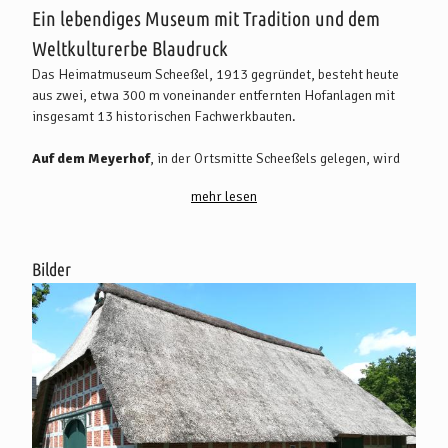
Ein lebendiges Museum mit Tradition und dem
Weltkulturerbe Blaudruck
Das Heimatmuseum Scheeßel, 1913 gegründet, besteht heute
aus zwei, etwa 300 m voneinander entfernten Hofanlagen mit
insgesamt 13 historischen Fachwerkbauten.
Auf dem Meyerhof
, in der Ortsmitte Scheeßels gelegen, wird
altes Handwerk gezeigt. Dort können u.a. eine Blaudruckerei und
mehr lesen
Weberei besichtigt werden. Seit 2020 informiert eine
Dauerausstellung über den, 2018 als immaterielles
Weltkulturerbe der Menschheit klassifizierten, Blaudruck. Hierzu
gibt es auch eine Blaudrucktour, die durch Scheeßel führt. Im
Bilder
Kunstgewerbehaus, einer 1908 erstmals eröffneten Galerie,
sind wechselnde Sonderausstellungen zu sehen.
Auf dem Heimathausgelände
, in ca. 300 m Entfernung, wird
die bäuerliche Wohn- und Arbeitswelt des 19. Jahrhunderts
dokumentiert. Dieses Gelände verkörpert in seiner Vielfalt ein
lebendiges Museum und zeigt das ländliche Leben längst
vergessener Zeiten. Alle Gerätschaften können benutzt und